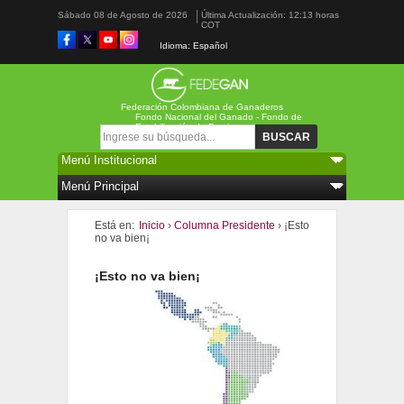
Sábado 08 de Agosto de 2026
Última Actualización: 12:13 horas
COT
Idioma: Español
Federación Colombiana de Ganaderos
Fondo Nacional del Ganado - Fondo de
Estabilización de Precios
Formulario de búsqueda
Buscar
Está en:
Inicio
›
Columna Presidente
›
¡Esto
no va bien¡
¡Esto no va bien¡