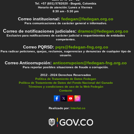
Tel. +57 (601) 5782020 - Bogotá, Colombia
Horario de atención: Lunes a Viernes
8:30 am - 5:30 pm
Correo institucional:
fedegan@fedegan.org.co
Para comunicaciones de carácter general e informativo.
C
orreo de notificaciones judiciales:
dramos@fedegan.org.co
Exclusivo para notificaciones de carácter judicial o requerimientos de entidades
competentes.
Correo PQRSD:
pqrs@fedegan-fng.org.co
Para radicar peticiones, quejas, reclamos, sugerencias y denuncias de cualquier tipo de
usuario.
Correo Anticorrupción:
anticorrupcion@fedegan-fng.org.co
Para reportar posibles situaciones de fraude o corrupción.
2012 - 2024 Derechos Reservados
Política de Tratamiento de Datos Fedegan
Política de Tratamiento de Datos del Fondo Nacional del Ganado
Términos y condiciones de uso de la Web Fedegán
Contacto
Realizado por:
Interlat.co