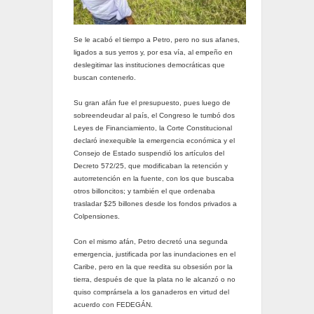
Se le acabó el tiempo a Petro, pero no sus afanes,
ligados a sus yerros y, por esa vía, al empeño en
deslegitimar las instituciones democráticas que
buscan contenerlo.
Su gran afán fue el presupuesto, pues luego de
sobreendeudar al país, el Congreso le tumbó dos
Leyes de Financiamiento, la Corte Constitucional
declaró inexequible la emergencia económica y el
Consejo de Estado suspendió los artículos del
Decreto 572/25, que modificaban la retención y
autorretención en la fuente, con los que buscaba
otros billoncitos; y también el que ordenaba
trasladar $25 billones desde los fondos privados a
Colpensiones.
Con el mismo afán, Petro decretó una segunda
emergencia, justificada por las inundaciones en el
Caribe, pero en la que reedita su obsesión por la
tierra, después de que la plata no le alcanzó o no
quiso comprársela a los ganaderos en virtud del
acuerdo con FEDEGÁN.