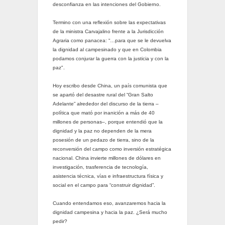
desconfianza en las intenciones del Gobierno.
Termino con una reflexión sobre las expectativas
de la ministra Carvajalino frente a la Jurisdicción
Agraria como panacea: “…para que se le devuelva
la dignidad al campesinado y que en Colombia
podamos conjurar la guerra con la justicia y con la
paz".
Hoy escribo desde China, un país comunista que
se apartó del desastre rural del “Gran Salto
Adelante” alrededor del discurso de la tierra –
política que mató por inanición a más de 40
millones de personas–, porque entendió que la
dignidad y la paz no dependen de la mera
posesión de un pedazo de tierra, sino de la
reconversión del campo como inversión estratégica
nacional. China invierte millones de dólares en
investigación, trasferencia de tecnología,
asistencia técnica, vías e infraestructura física y
social en el campo para “construir dignidad”.
Cuando entendamos eso, avanzaremos hacia la
dignidad campesina y hacia la paz. ¿Será mucho
pedir?