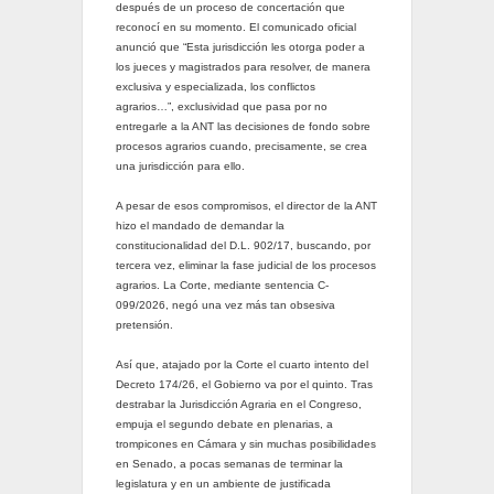
después de un proceso de concertación que
reconocí en su momento. El comunicado oficial
anunció que “Esta jurisdicción les otorga poder a
los jueces y magistrados para resolver, de manera
exclusiva y especializada, los conflictos
agrarios…”, exclusividad que pasa por no
entregarle a la ANT las decisiones de fondo sobre
procesos agrarios cuando, precisamente, se crea
una jurisdicción para ello.
A pesar de esos compromisos, el director de la ANT
hizo el mandado de demandar la
constitucionalidad del D.L. 902/17, buscando, por
tercera vez, eliminar la fase judicial de los procesos
agrarios. La Corte, mediante sentencia C-
099/2026, negó una vez más tan obsesiva
pretensión.
Así que, atajado por la Corte el cuarto intento del
Decreto 174/26, el Gobierno va por el quinto. Tras
destrabar la Jurisdicción Agraria en el Congreso,
empuja el segundo debate en plenarias, a
trompicones en Cámara y sin muchas posibilidades
en Senado, a pocas semanas de terminar la
legislatura y en un ambiente de justificada