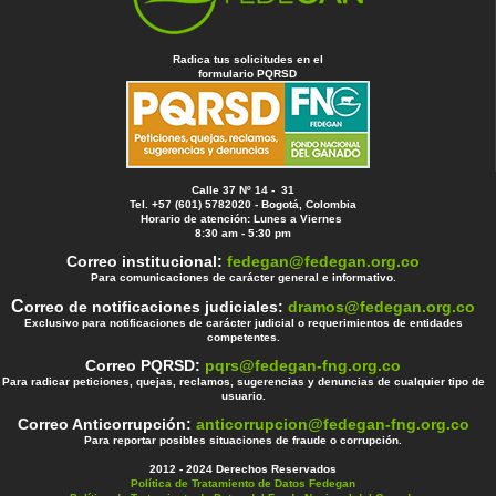
Radica tus solicitudes en el
formulario PQRSD
Calle 37 Nº 14 - 31
Tel. +57 (601) 5782020 - Bogotá, Colombia
Horario de atención: Lunes a Viernes
8:30 am - 5:30 pm
Correo institucional:
fedegan@fedegan.org.co
Para comunicaciones de carácter general e informativo.
C
orreo de notificaciones judiciales:
dramos@fedegan.org.co
Exclusivo para notificaciones de carácter judicial o requerimientos de entidades
competentes.
Correo PQRSD:
pqrs@fedegan-fng.org.co
Para radicar peticiones, quejas, reclamos, sugerencias y denuncias de cualquier tipo de
usuario.
Correo Anticorrupción:
anticorrupcion@fedegan-fng.org.co
Para reportar posibles situaciones de fraude o corrupción.
2012 - 2024 Derechos Reservados
Política de Tratamiento de Datos Fedegan