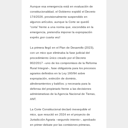
Aunque esa emergencia está en evaluación de
constitucionalidad, el Gobierno expidió el Decreto
174/2026, provisionalmente suspendido en
algunos artículos, aunque la Corte se quedó
“corta” frente a una norma que, escondida en la
emergencia, pretendía imponer la expropiación
exprés ¡por cuarta vez!
La primera llegó en el Plan de Desarrollo (2023),
con un mico que eliminaba la fase judicial del
procedimiento único creado por el Decreto
902/2017 –uno de los compromisos de la Reforma
Rural Integral–, fase obligatoria para los procesos
agrarios definidos en la Ley 160/94 sobre
expropiación, extinción de dominio,
alinderamientos y baldíos; y necesaria para la
defensa del propietario frente a las decisiones
administrativas de la Agencia Nacional de Tierras,
ANT.
La Corte Constitucional declaró inexequible el
mico, que resucitó en 2024 en el proyecto de
Jurisdicción Agraria –segundo intento–, aprobado
en primer debate por las comisiones primeras,