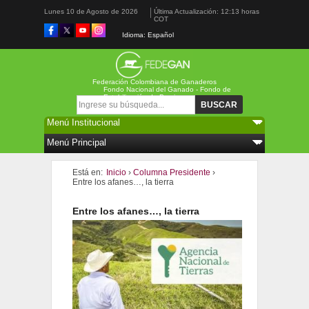
Lunes 10 de Agosto de 2026
Última Actualización: 12:13 horas
COT
Idioma: Español
Federación Colombiana de Ganaderos
Fondo Nacional del Ganado - Fondo de
Estabilización de Precios
Formulario de búsqueda
Buscar
Está en:
Inicio
›
Columna Presidente
›
Entre los afanes…, la tierra
Entre los afanes…, la tierra