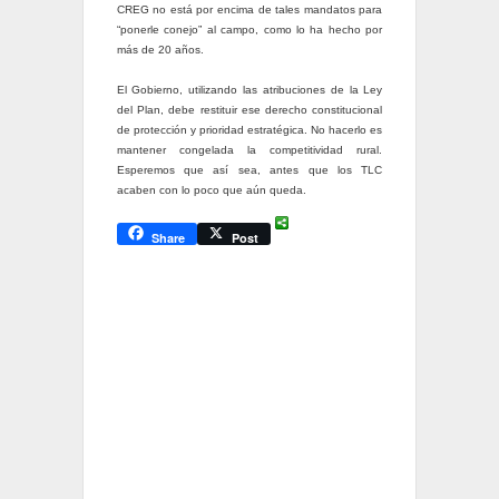
CREG no está por encima de tales mandatos para
“ponerle conejo” al campo, como lo ha hecho por
más de 20 años.
El Gobierno, utilizando las atribuciones de la Ley
del Plan, debe restituir ese derecho constitucional
de protección y prioridad estratégica. No hacerlo es
mantener congelada la competitividad rural.
Esperemos que así sea, antes que los TLC
acaben con lo poco que aún queda.
Share
Post