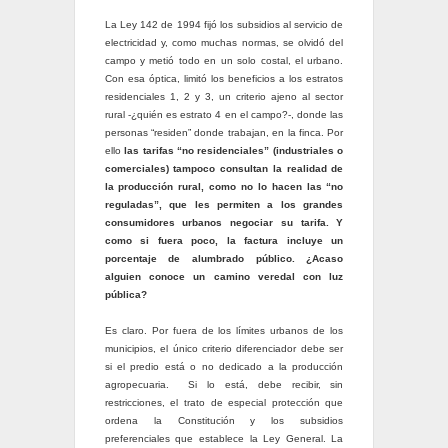
La Ley 142 de 1994 fijó los subsidios al servicio de
electricidad y, como muchas normas, se olvidó del
campo y metió todo en un solo costal, el urbano.
Con esa óptica, limitó los beneficios a los estratos
residenciales 1, 2 y 3, un criterio ajeno al sector
rural -¿quién es estrato 4 en el campo?-, donde las
personas “residen” donde trabajan, en la finca. Por
ello
las tarifas “no residenciales” (industriales o
comerciales) tampoco consultan la realidad de
la producción rural, como no lo hacen las “no
reguladas”, que les permiten a los grandes
consumidores urbanos negociar su tarifa. Y
como si fuera poco, la factura incluye un
porcentaje de alumbrado público. ¿Acaso
alguien conoce un camino veredal con luz
pública?
Es claro. Por fuera de los límites urbanos de los
municipios, el único criterio diferenciador debe ser
si el predio está o no dedicado a la producción
agropecuaria. Si lo está, debe recibir, sin
restricciones, el trato de especial protección que
ordena la Constitución y los subsidios
preferenciales que establece la Ley General. La