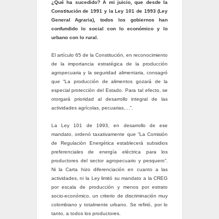
¿Qué ha sucedido? A mi juicio, que desde la
Constitución de 1991 y la Ley 101 de 1993 (Ley
General Agraria), todos los gobiernos han
confundido lo social con lo económico y lo
urbano con lo rural.
El artículo 65 de la Constitución, en reconocimiento
de la importancia estratégica de la producción
agropecuaria y la seguridad alimentaria, consagró
que “La producción de alimentos gozará de la
especial protección del Estado. Para tal efecto, se
otorgará prioridad al desarrollo integral de las
actividades agrícolas, pecuarias,…”.
La Ley 101 de 1993, en desarrollo de ese
mandato, ordenó taxativamente que “La Comisión
de Regulación Energética establecerá subsidios
preferenciales de energía eléctrica para los
productores del sector agropecuario y pesquero”.
Ni la Carta hizo diferenciación en cuanto a las
actividades, ni la Ley limitó su mandato a la CREG
por escala de producción y menos por estrato
socio-económico, un criterio de discriminación muy
colombiano y totalmente urbano. Se refirió, por lo
tanto, a todos los productores.