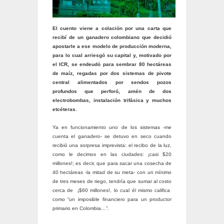
El cuento viene a colación por una carta que
recibí de un ganadero colombiano que decidió
apostarle a ese modelo de producción moderna,
para lo cual arriesgó su capital y, motivado por
el ICR, se endeudó para sembrar 80 hectáreas
de maíz, regadas por dos sistemas de pivote
central alimentados por sendos pozos
profundos que perforó, amén de dos
electrobombas, instalación trifásica y muchos
etcéteras.
Ya en funcionamiento uno de los sistemas -me
cuenta el ganadero- se detuvo en seco cuando
recibió una sorpresa imprevista: el recibo de la luz,
como le decimos en las ciudades: ¡casi $20
millones!; es decir, que para sacar una cosecha de
40 hectáreas -la mitad de su meta- con un mínimo
de tres meses de riego, tendría que sumar al costo
cerca de ¡$60 millones!, lo cual él mismo califica
como “un imposible financiero para un productor
primario en Colombia…”.