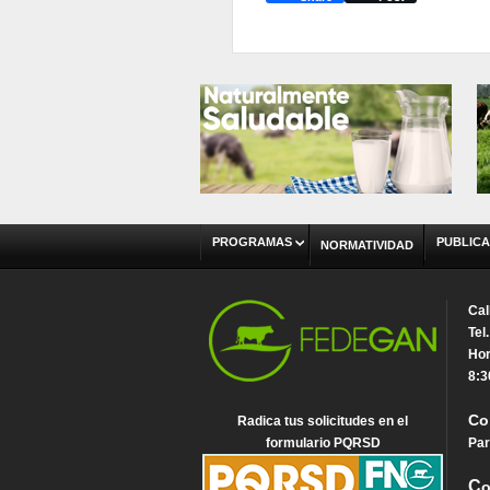
PROGRAMAS
PUBLICA
NORMATIVIDAD
Cal
Tel
Hor
8:3
Co
Radica tus solicitudes en el
formulario PQRSD
Par
C
o