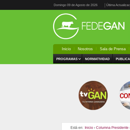
Domingo 09 de Agosto de 2026
Última Actualiza
Inicio
Nosotros
Sala de Prensa
PROGRAMAS
NORMATIVIDAD
PUBLICA
Está en:
Inicio
›
Columna Presidente