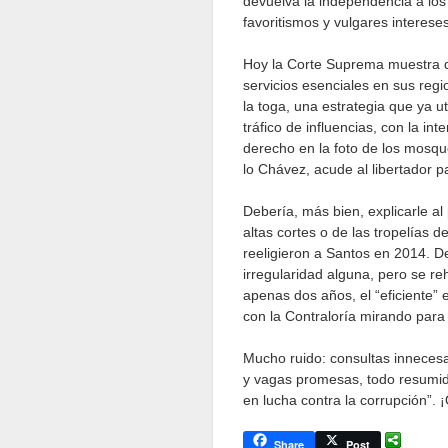
devuelva la independencia a lo
favoritismos y vulgares interese
Hoy la Corte Suprema muestra di
servicios esenciales en sus reg
la toga, una estrategia que ya 
tráfico de influencias, con la i
derecho en la foto de los mosqu
lo Chávez, acude al libertador p
Debería, más bien, explicarle al
altas cortes o de las tropelías
reeligieron a Santos en 2014. D
irregularidad alguna, pero se re
apenas dos años, el “eficiente” 
con la Contraloría mirando para 
Mucho ruido: consultas innecesa
y vagas promesas, todo resumido
en lucha contra la corrupción”. ¡
Share
Post