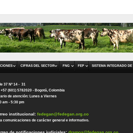
CIONES
CIFRAS DEL SECTOR
FNG
FEP
SISTEMA INTEGRADO DE
le 37 Nº 14 - 31
. +57 (601) 5782020 - Bogotá, Colombia
ario de atención: Lunes a Viernes
0 am - 5:30 pm
rreo institucional:
fedegan@fedegan.org.co
a comunicaciones de carácter general e informativo.
rreo de notificaciones judiciales:
dramos@fedegan.org.co