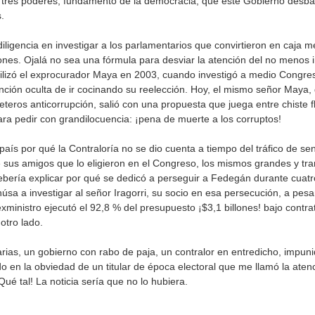
s tres poderes, fundamento de la democracia, que este Gobierno des
s.
ligencia en investigar a los parlamentarios que convirtieron en caja 
iones. Ojalá no sea una fórmula para desviar la atención del no menos 
utilizó el exprocurador Maya en 2003, cuando investigó a medio Congre
ntención oculta de ir cocinando su reelección. Hoy, el mismo señor May
eteros anticorrupción, salió con una propuesta que juega entre chiste 
ara pedir con grandilocuencia: ¡pena de muerte a los corruptos!
 país por qué la Contraloría no se dio cuenta a tiempo del tráfico de s
 de sus amigos que lo eligieron en el Congreso, los mismos grandes y t
ebería explicar por qué se dedicó a perseguir a Fedegán durante cuatr
húsa a investigar al señor Iragorri, su socio en esa persecución, a pes
exministro ejecutó el 92,8 % del presupuesto ¡$3,1 billones! bajo contrat
otro lado.
rias, un gobierno con rabo de paja, un contralor en entredicho, impun
 en la obviedad de un titular de época electoral que me llamó la ate
Qué tal! La noticia sería que no lo hubiera.