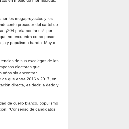
barató en medio de mermeladas,
menor los megaproyectos y los
indecente proceder del cartel de
so -¡204 parlamentarios!- por
a, que no encuentra como posar
flojo y populismo barato. Muy a
entencias de sus excolegas de las
ramposos electores que
o años sin encontrar
ar de que entre 2016 y 2017, en
ación directa, es decir, a dedo y
idad de cuello blanco, populismo
nción: “Consenso de candidatos