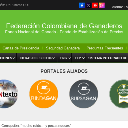
ción: 12:13 horas COT
Idioma: E
Federación Colombiana de Ganaderos
Fondo Nacional del Ganado - Fondo de Estabilización de Precios
Cartas de Presidencia
Seguridad Ganadera
Preguntas Frecuentes
CIONES
CIFRAS DEL SECTOR
FNG
FEP
SISTEMA INTEGRADO DE
PORTALES ALIADOS
›
Corrupción: “mucho ruido… y pocas nueces”