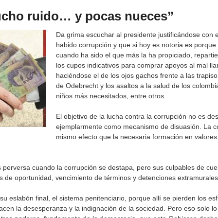
ucho ruido… y pocas nueces”
Da grima escuchar al presidente justificándose con 
habido corrupción y que si hoy es notoria es porque
cuando ha sido el que más la ha propiciado, repart
los cupos indicativos para comprar apoyos al mal l
haciéndose el de los ojos gachos frente a las trapis
de Odebrecht y los asaltos a la salud de los colombi
niños más necesitados, entre otros.
El objetivo de la lucha contra la corrupción no es des
ejemplarmente como mecanismo de disuasión. La conf
mismo efecto que la necesaria formación en valores e
s perversa cuando la corrupción se destapa, pero sus culpables de cuel
pios de oportunidad, vencimiento de términos y detenciones extramurale
su eslabón final, el sistema penitenciario, porque allí se pierden los esf
nacen la desesperanza y la indignación de la sociedad. Pero eso solo l