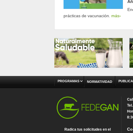
Añ
En
prácticas de vacunación.
más›
PROGRAMAS
PUBLICA
NORMATIVIDAD
Cal
Tel
Hor
8:3
Co
Radica tus solicitudes en el