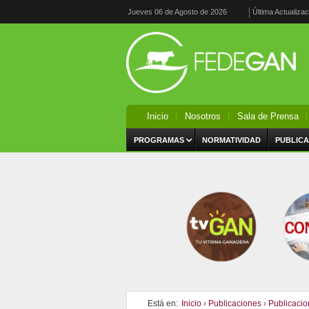
Jueves 06 de Agosto de 2026
Última Actualiza
Inicio
Nosotros
Sala de Prensa
PROGRAMAS
NORMATIVIDAD
PUBLICA
Está en:
Inicio
›
Publicaciones
›
Publicacio