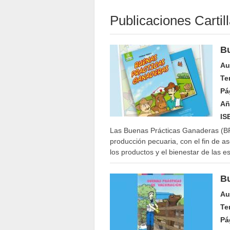
Publicaciones Cartil
B
Au
Te
Pá
Añ
IS
Las Buenas Prácticas Ganaderas (BP
producción pecuaria, con el fin de a
los productos y el bienestar de las e
Bu
Au
Te
Pá