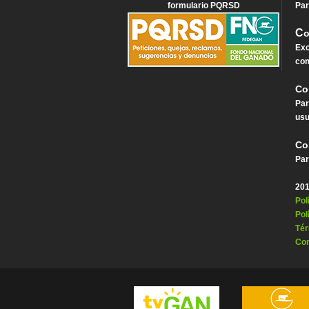
formulario PQRSD
Par
C
o
Exc
com
Co
Par
usu
Co
Par
201
Pol
Pol
Tér
Con