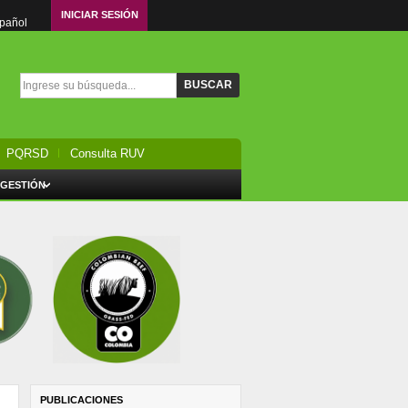
INICIAR SESIÓN
spañol
Formulario de búsqueda
Buscar
PQRSD
Consulta RUV
 GESTIÓN
PUBLICACIONES