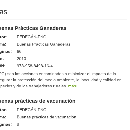
las
uenas Prácticas Ganaderas
tor:
FEDEGÁN-FNG
ma:
Buenas Prácticas Ganaderas
ginas:
66
o:
2010
BN:
978-958-8498-16-4
G) son las acciones encaminadas a minimizar el impacto de la
segurar la protección del medio ambiente, la inocuidad y calidad en
species y de los trabajadores rurales.
más›
enas prácticas de vacunación
tor:
FEDEGÁN-FNG
ma:
Buenas prácticas de vacunación
ginas:
8