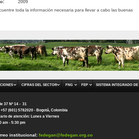
o:
2009
cuentre toda la información necesaria para llevar a cabo las buenas
CIONES
CIFRAS DEL SECTOR
FNG
FEP
SISTEMA INTEGRADO DE
le 37 Nº 14 - 31
. +57 (601) 5782020 - Bogotá, Colombia
ario de atención: Lunes a Viernes
0 am - 5:30 pm
rreo institucional:
fedegan@fedegan.org.co