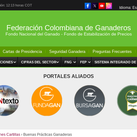
ción: 12:13 horas COT
Idioma: E
Federación Colombiana de Ganaderos
Fondo Nacional del Ganado - Fondo de Estabilización de Precios
Cartas de Presidencia
Seguridad Ganadera
Preguntas Frecuentes
CIONES
CIFRAS DEL SECTOR
FNG
FEP
SISTEMA INTEGRADO DE
PORTALES ALIADOS
nes Cartillas
› Buenas Prácticas Ganaderas