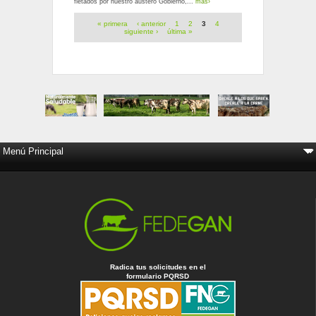
fletados por nuestro austero Gobierno,...
más›
Páginas
« primera
‹ anterior
1
2
3
4
siguiente ›
última »
Radica tus solicitudes en el
formulario PQRSD