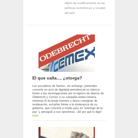
objeto de modificaciones en las
políticas económicas y sociales
del país.
El que calla..., ¿otorga?
Los escuderos de Santos, sin embargo, pretenden
convertir en acto de dignidad presidencial su silencio
frente a las investigaciones por el ingreso de dineros de
Odebrecht y Cemex a su campaña reeleccionista,
mientras él acumula honores y lanza consignas de
moderación, extrañas frente a la intolerancia de su
gobierno, que convirtió a medio país en “enemigo de la
paz” y persiguió a sus opositores. ¡Sé por qué lo digo!
más›