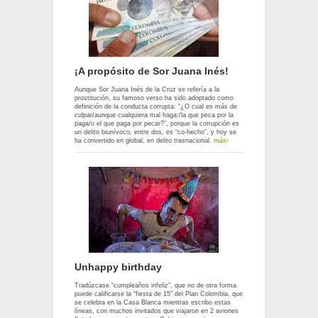
¡A propósito de Sor Juana Inés!
Aunque Sor Juana Inés de la Cruz se refería a la
prostitución, su famoso verso ha sido adoptado como
definición de la conducta corrupta: “¿O cual es más de
culpar/aunque cualquiera mal haga:/la que peca por la
paga/o el que paga por pecar?”, porque la corrupción es
un delito biunívoco, entre dos, es “co-hecho”, y hoy se
ha convertido en global, en delito trasnacional.
más›
Unhappy birthday
Tradúzcase “cumpleaños infeliz”, que no de otra forma
puede calificarse la “fiesta de 15” del Plan Colombia, que
se celebra en la Casa Blanca mientras escribo estas
líneas, con muchos invitados que viajaron en 2 aviones