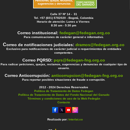
Calle 37 Nº 14 - 31
Tel. +57 (601) 5782020 - Bogotá, Colombia
Horario de atención: Lunes a Viernes
8:30 am - 5:30 pm
Correo institucional:
fedegan@fedegan.org.co
Para comunicaciones de carácter general e informativo.
C
orreo de notificaciones judiciales:
dramos@fedegan.org.co
Exclusivo para notificaciones de carácter judicial o requerimientos de entidades
competentes.
Correo PQRSD:
pqrs@fedegan-fng.org.co
Para radicar peticiones, quejas, reclamos, sugerencias y denuncias de cualquier tipo de
usuario.
Correo Anticorrupción:
anticorrupcion@fedegan-fng.org.co
Para reportar posibles situaciones de fraude o corrupción.
2012 - 2024 Derechos Reservados
Política de Tratamiento de Datos Fedegan
Política de Tratamiento de Datos del Fondo Nacional del Ganado
Términos y condiciones de uso de la Web Fedegán
Contacto
Realizado por:
Interlat.co