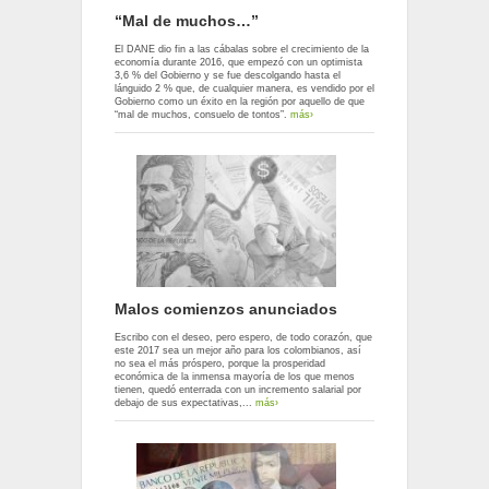
“Mal de muchos…”
El DANE dio fin a las cábalas sobre el crecimiento de la
economía durante 2016, que empezó con un optimista
3,6 % del Gobierno y se fue descolgando hasta el
lánguido 2 % que, de cualquier manera, es vendido por el
Gobierno como un éxito en la región por aquello de que
“mal de muchos, consuelo de tontos”.
más›
Malos comienzos anunciados
Escribo con el deseo, pero espero, de todo corazón, que
este 2017 sea un mejor año para los colombianos, así
no sea el más próspero, porque la prosperidad
económica de la inmensa mayoría de los que menos
tienen, quedó enterrada con un incremento salarial por
debajo de sus expectativas,...
más›