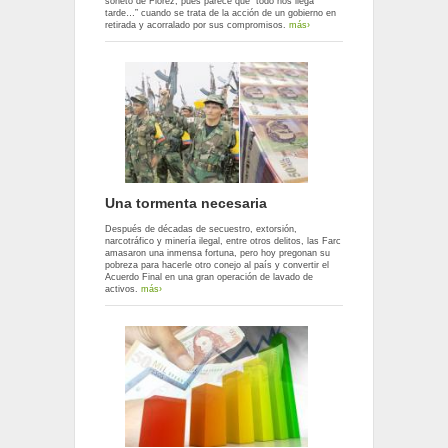
soneto de Flórez, pues parece que “todo nos llega
tarde…” cuando se trata de la acción de un gobierno en
retirada y acorralado por sus compromisos.
más›
Una tormenta necesaria
Después de décadas de secuestro, extorsión,
narcotráfico y minería ilegal, entre otros delitos, las Farc
amasaron una inmensa fortuna, pero hoy pregonan su
pobreza para hacerle otro conejo al país y convertir el
Acuerdo Final en una gran operación de lavado de
activos.
más›