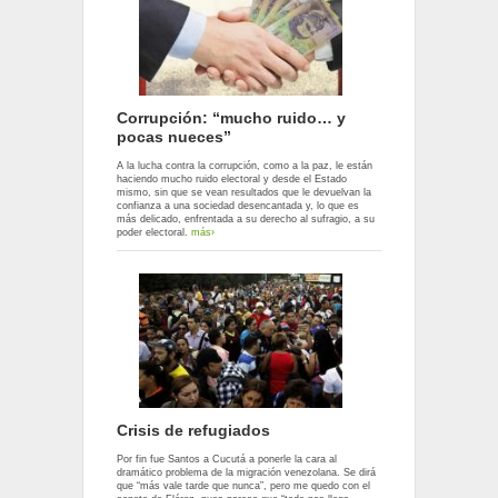
Corrupción: “mucho ruido… y
pocas nueces”
A la lucha contra la corrupción, como a la paz, le están
haciendo mucho ruido electoral y desde el Estado
mismo, sin que se vean resultados que le devuelvan la
confianza a una sociedad desencantada y, lo que es
más delicado, enfrentada a su derecho al sufragio, a su
poder electoral.
más›
Crisis de refugiados
Por fin fue Santos a Cucutá a ponerle la cara al
dramático problema de la migración venezolana. Se dirá
que “más vale tarde que nunca”, pero me quedo con el