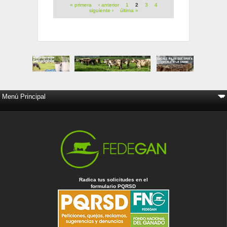
« primera
‹ anterior
1
2
3
4
siguiente ›
última »
Radica tus solicitudes en el
formulario PQRSD