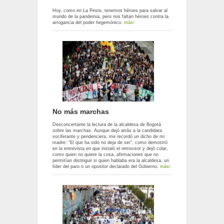
Hoy, como en La Peste, tenemos héroes para salvar al
mundo de la pandemia, pero nos faltan héroes contra la
arrogancia del poder hegemónico.
más›
No más marchas
Desconcertante la lectura de la alcaldesa de Bogotá
sobre las marchas. Aunque dejó atrás a la candidata
vociferante y pendenciera, me recordó un dicho de mi
madre: “El que ha sido no deja de ser”, como demostró
en la entrevista en que instaló el retrovisor y dejó colar,
como quien no quiere la cosa, afirmaciones que no
permitían distinguir si quien hablaba era la alcaldesa, un
líder del paro o un opositor declarado del Gobierno.
más›