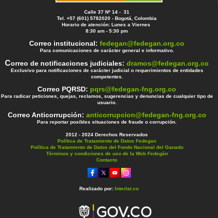
Calle 37 Nº 14 - 31
Tel. +57 (601) 5782020 - Bogotá, Colombia
Horario de atención: Lunes a Viernes
8:30 am - 5:30 pm
Correo institucional:
fedegan@fedegan.org.co
Para comunicaciones de carácter general e informativo.
C
orreo de notificaciones judiciales:
dramos@fedegan.org.co
Exclusivo para notificaciones de carácter judicial o requerimientos de entidades
competentes.
Correo PQRSD:
pqrs@fedegan-fng.org.co
Para radicar peticiones, quejas, reclamos, sugerencias y denuncias de cualquier tipo de
usuario.
Correo Anticorrupción:
anticorrupcion@fedegan-fng.org.co
Para reportar posibles situaciones de fraude o corrupción.
2012 - 2024 Derechos Reservados
Política de Tratamiento de Datos Fedegan
Política de Tratamiento de Datos del Fondo Nacional del Ganado
Términos y condiciones de uso de la Web Fedegán
Contacto
Realizado por:
Interlat.co