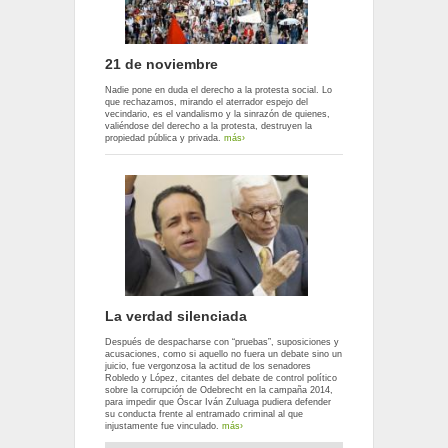
21 de noviembre
Nadie pone en duda el derecho a la protesta social. Lo
que rechazamos, mirando el aterrador espejo del
vecindario, es el vandalismo y la sinrazón de quienes,
valiéndose del derecho a la protesta, destruyen la
propiedad pública y privada.
más›
La verdad silenciada
Después de despacharse con “pruebas”, suposiciones y
acusaciones, como si aquello no fuera un debate sino un
juicio, fue vergonzosa la actitud de los senadores
Robledo y López, citantes del debate de control político
sobre la corrupción de Odebrecht en la campaña 2014,
para impedir que Óscar Iván Zuluaga pudiera defender
su conducta frente al entramado criminal al que
injustamente fue vinculado.
más›
Páginas