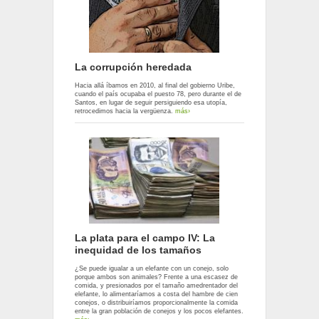
La corrupción heredada
Hacia allá íbamos en 2010, al final del gobierno Uribe,
cuando el país ocupaba el puesto 78, pero durante el de
Santos, en lugar de seguir persiguiendo esa utopía,
retrocedimos hacia la vergüenza.
más›
La plata para el campo IV: La
inequidad de los tamaños
¿Se puede igualar a un elefante con un conejo, solo
porque ambos son animales? Frente a una escasez de
comida, y presionados por el tamaño amedrentador del
elefante, lo alimentaríamos a costa del hambre de cien
conejos, o distribuiríamos proporcionalmente la comida
entre la gran población de conejos y los pocos elefantes.