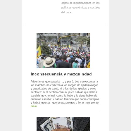
objeto de modificaciones en las
políticas económicas y sociales
del país.
Inconsecuencia y mezquindad
Advertimos que pasaría …, y pasó. Los convocantes a
las marchas no cedieron a los ruegos de epidemiólogos
y autoridades de salud, ni a los de las iglesias y otros
sectores; ni al sentido común, pues sabían que habría
vandalismo criminal, como lo hubo y lo sigue habiendo
mientras escribo; y sabían también que habrá contagios
y habrá muertes, que empezaremos a llorar muy pronto.
más›