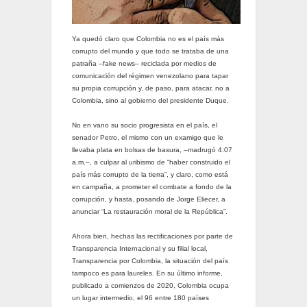
Ya quedó claro que Colombia no es el país más
corrupto del mundo y que todo se trataba de una
patraña –fake news– reciclada por medios de
comunicación del régimen venezolano para tapar
su propia corrupción y, de paso, para atacar, no a
Colombia, sino al gobierno del presidente Duque.
No en vano su socio progresista en el país, el
senador Petro, el mismo con un examigo que le
llevaba plata en bolsas de basura, –madrugó 4:07
a.m.–, a culpar al uribismo de “haber construido el
país más corrupto de la tierra”, y claro, como está
en campaña, a prometer el combate a fondo de la
corrupción, y hasta, posando de Jorge Eliecer, a
anunciar “La restauración moral de la República”.
Ahora bien, hechas las rectificaciones por parte de
Transparencia Internacional y su filial local,
Transparencia por Colombia, la situación del país
tampoco es para laureles. En su último informe,
publicado a comienzos de 2020, Colombia ocupa
un lugar intermedio, el 96 entre 180 países