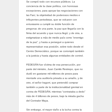
Se compró todo con recursos públicos. La
conciencia de la clase política, con honrosas
excepciones, para apoyar las negociaciones con
las Farc; la objetividad de poderosos medios e
influyentes periodistas, que se volcaron con
entusiasmo a cumplir su doble función de
pregonar, de una parte, la paz que llegaría con la
firma del acuerdo y que nunca llegó; y de otra, a
estigmatizar a más de medio país como “enemigo
de la paz”, y hasta a perseguir a quienes
representaban esa posición, sobre todo desde el
Centro Democrático, porque se corrompió también
a la justicia y hasta algunas entidades de control.
FEDEGÁN fue víctima de esa persecución, por
parte del ministro, Juan Camilo Restrepo, que no
dudó en gastarse mil millones de pesos para
montarle una auditoría privada a su amaño, y de
otro, el señor Iragorri, que pretendió comprar
también a parte de la institucionalidad gremial en
contra de FEDEGÁN, mientras “contrataba a dedo”
más de 4 billones de pesos, bajo la mirada gacha
del Contralor Maya.
Sin embargo, el mayor daño a la lucha contra la