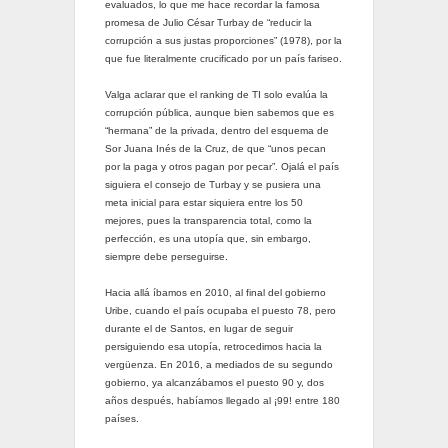
evaluados, lo que me hace recordar la famosa
promesa de Julio César Turbay de “reducir la
corrupción a sus justas proporciones” (1978), por la
que fue literalmente crucificado por un país fariseo.
Valga aclarar que el ranking de TI solo evalúa la
corrupción pública, aunque bien sabemos que es
“hermana” de la privada, dentro del esquema de
Sor Juana Inés de la Cruz, de que “unos pecan
por la paga y otros pagan por pecar”. Ojalá el país
siguiera el consejo de Turbay y se pusiera una
meta inicial para estar siquiera entre los 50
mejores, pues la transparencia total, como la
perfección, es una utopía que, sin embargo,
siempre debe perseguirse.
Hacia allá íbamos en 2010, al final del gobierno
Uribe, cuando el país ocupaba el puesto 78, pero
durante el de Santos, en lugar de seguir
persiguiendo esa utopía, retrocedimos hacia la
vergüenza. En 2016, a mediados de su segundo
gobierno, ya alcanzábamos el puesto 90 y, dos
años después, habíamos llegado al ¡99! entre 180
países.