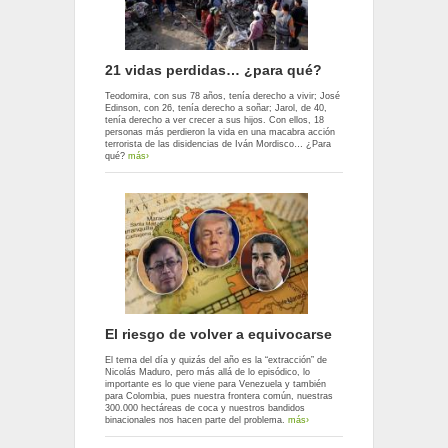
21 vidas perdidas… ¿para qué?
Teodomira, con sus 78 años, tenía derecho a vivir; José
Edinson, con 26, tenía derecho a soñar; Jarol, de 40,
tenía derecho a ver crecer a sus hijos. Con ellos, 18
personas más perdieron la vida en una macabra acción
terrorista de las disidencias de Iván Mordisco… ¿Para
qué?
más›
El riesgo de volver a equivocarse
El tema del día y quizás del año es la “extracción” de
Nicolás Maduro, pero más allá de lo episódico, lo
importante es lo que viene para Venezuela y también
para Colombia, pues nuestra frontera común, nuestras
300.000 hectáreas de coca y nuestros bandidos
binacionales nos hacen parte del problema.
más›