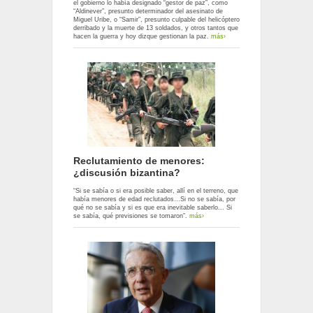
el gobierno lo había designado “gestor de paz”, como
“Aldinever”, presunto determinador del asesinato de
Miguel Uribe, o “Samir”, presunto culpable del helicóptero
derribado y la muerte de 13 soldados, y otros tantos que
hacen la guerra y hoy dizque gestionan la paz.
más›
Reclutamiento de menores:
¿discusión bizantina?
“Si se sabía o si era posible saber, allí en el terreno, que
había menores de edad reclutados…Si no se sabía, por
qué no se sabía y si es que era inevitable saberlo... Si
se sabía, qué previsiones se tomaron”.
más›