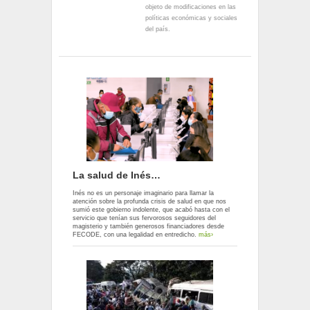
objeto de modificaciones en las
políticas económicas y sociales
del país.
La salud de Inés…
Inés no es un personaje imaginario para llamar la
atención sobre la profunda crisis de salud en que nos
sumió este gobierno indolente, que acabó hasta con el
servicio que tenían sus fervorosos seguidores del
magisterio y también generosos financiadores desde
FECODE, con una legalidad en entredicho.
más›