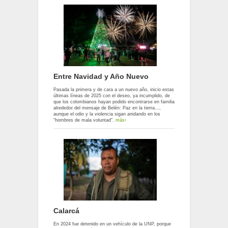
Entre Navidad y Año Nuevo
Pasada la primera y de cara a un nuevo año, inicio estas
últimas líneas de 2025 con el deseo, ya incumplido, de
que los colombianos hayan podido encontrarse en familia
alrededor del mensaje de Belén: Paz en la tierra…,
aunque el odio y la violencia sigan anidando en los
“hombres de mala voluntad”.
más›
Calarcá
En 2024 fue detenido en un vehículo de la UNP, porque