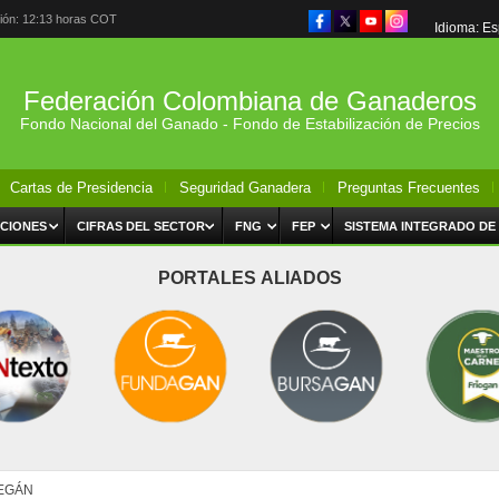
ción: 12:13 horas COT
Idioma: E
Federación Colombiana de Ganaderos
Fondo Nacional del Ganado - Fondo de Estabilización de Precios
Cartas de Presidencia
Seguridad Ganadera
Preguntas Frecuentes
CIONES
CIFRAS DEL SECTOR
FNG
FEP
SISTEMA INTEGRADO DE
PORTALES ALIADOS
TEGÁN