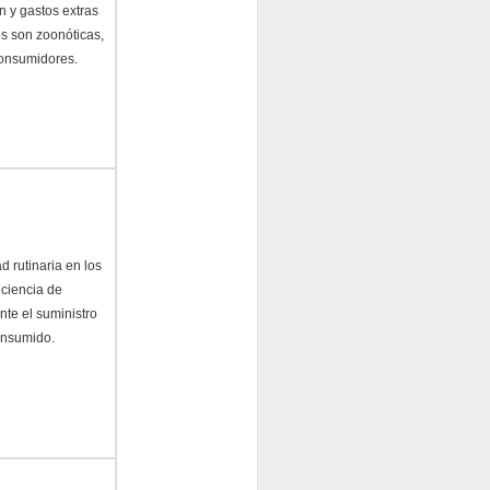
 y gastos extras
s son zoonóticas,
consumidores.
d rutinaria en los
iciencia de
te el suministro
onsumido.