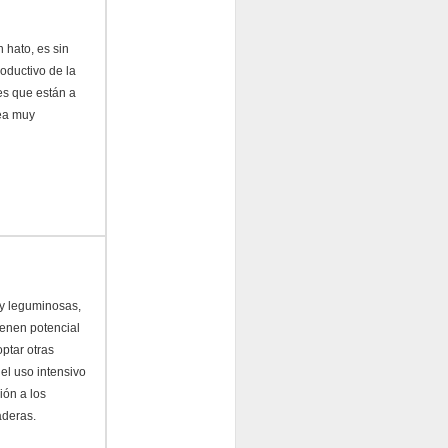
 hato, es sin
oductivo de la
les que están a
rea muy
 y leguminosas,
ienen potencial
optar otras
el uso intensivo
ión a los
aderas.