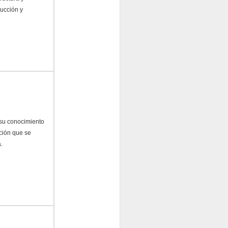
ducción y
 su conocimiento
cción que se
.