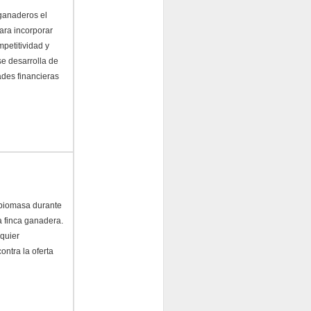
ganaderos el
ara incorporar
mpetitividad y
e desarrolla de
ades financieras
e biomasa durante
a finca ganadera.
lquier
ontra la oferta