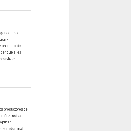
s ganaderos
ción y
y en el uso de
nder que sí es
 servicios.
o
os productores de
 niñez, así las
aplicar
onsumidor final