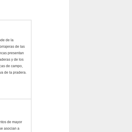
de de la
orrajeras de las
incas presentan
aderas y de los
icas de campo,
va de la pradera.
ntos de mayor
 se asocian a