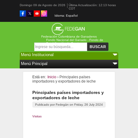
Domingo 09 de Agosto de 2026
Última Actualización: 12:13 horas
COT
Idioma: Español
Federación Colombiana de Ganaderos
Fondo Nacional del Ganado - Fondo de
Estabilización de Precios
Formulario de búsqueda
Buscar
Está en:
Inicio
› Principales países
importadores y exportadores de leche
Principales países importadores y
exportadores de leche
Publicado por
Fedegán
on
Friday, 26 July 2024
Visitas