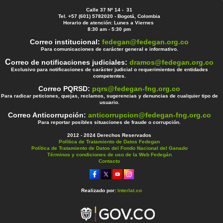
Calle 37 Nº 14 - 31
Tel. +57 (601) 5782020 - Bogotá, Colombia
Horario de atención: Lunes a Viernes
8:30 am - 5:30 pm
Correo institucional:
fedegan@fedegan.org.co
Para comunicaciones de carácter general e informativo.
C
orreo de notificaciones judiciales:
dramos@fedegan.org.co
Exclusivo para notificaciones de carácter judicial o requerimientos de entidades
competentes.
Correo PQRSD:
pqrs@fedegan-fng.org.co
Para radicar peticiones, quejas, reclamos, sugerencias y denuncias de cualquier tipo de
usuario.
Correo Anticorrupción:
anticorrupcion@fedegan-fng.org.co
Para reportar posibles situaciones de fraude o corrupción.
2012 - 2024 Derechos Reservados
Política de Tratamiento de Datos Fedegan
Política de Tratamiento de Datos del Fondo Nacional del Ganado
Términos y condiciones de uso de la Web Fedegán
Contacto
Realizado por:
Interlat.co