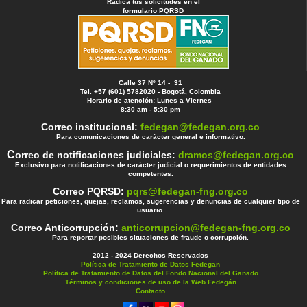
Radica tus solicitudes en el
formulario PQRSD
Calle 37 Nº 14 - 31
Tel. +57 (601) 5782020 - Bogotá, Colombia
Horario de atención: Lunes a Viernes
8:30 am - 5:30 pm
Correo institucional:
fedegan@fedegan.org.co
Para comunicaciones de carácter general e informativo.
C
orreo de notificaciones judiciales:
dramos@fedegan.org.co
Exclusivo para notificaciones de carácter judicial o requerimientos de entidades
competentes.
Correo PQRSD:
pqrs@fedegan-fng.org.co
Para radicar peticiones, quejas, reclamos, sugerencias y denuncias de cualquier tipo de
usuario.
Correo Anticorrupción:
anticorrupcion@fedegan-fng.org.co
Para reportar posibles situaciones de fraude o corrupción.
2012 - 2024 Derechos Reservados
Política de Tratamiento de Datos Fedegan
Política de Tratamiento de Datos del Fondo Nacional del Ganado
Términos y condiciones de uso de la Web Fedegán
Contacto