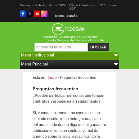
Domingo 09 de Agosto de 2026
Última Actualización: 12:13 horas
COT
Idioma: Español
Federación Colombiana de Ganaderos
Fondo Nacional del Ganado - Fondo de
Estabilización de Precios
Formulario de búsqueda
Buscar
Está en:
Inicio
› Preguntas frecuentes
Preguntas frecuentes
¿Pueden participar personas que tengan
contratos verbales de arrendamiento?
Si, cuando un tenedor no cuenta con un
contrato escrito, debe entregar una carta
del propietario donde diga que el ganadero
participante tiene un contrato verbal de
arriendo sobre la finca, especificando la