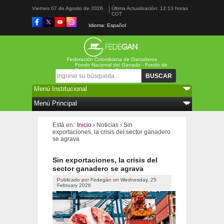
Viernes 07 de Agosto de 2026
Última Actualización: 12:13 horas
COT
Idioma: Español
Federación Colombiana de Ganaderos
Fondo Nacional del Ganado - Fondo de
Estabilización de Precios
Formulario de búsqueda
Buscar
Está en:
Inicio
›
Noticias
›
Sin
exportaciones, la crisis del sector ganadero
se agrava
Sin exportaciones, la crisis del
sector ganadero se agrava
Publicado por
Fedegán
on
Wednesday, 25
February 2026