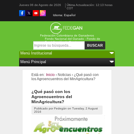
Jueves 06 de Agosto de 2026
Última Actualización: 12:13 horas
COT
Idioma: Español
Federación Colombiana de Ganaderos
Fondo Nacional del Ganado - Fondo de
Estabilización de Precios
Formulario de búsqueda
Buscar
Está en:
Inicio
›
Noticias
›
¿Qué pasó con
los Agroencuentros del MinAgricultura?
¿Qué pasó con los
Agroencuentros del
MinAgricultura?
Publicado por
Fedegán
on
Tuesday, 2 August
2016