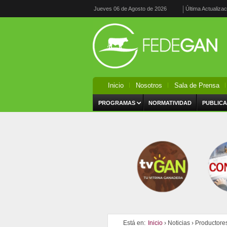
Jueves 06 de Agosto de 2026
Última Actualiza
Inicio
Nosotros
Sala de Prensa
PROGRAMAS
NORMATIVIDAD
PUBLICA
Está en:
Inicio
›
Noticias
›
Productores