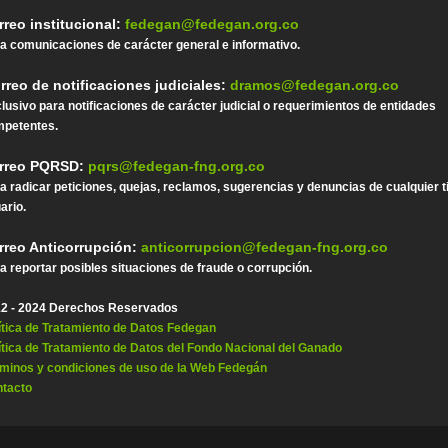
rreo institucional:
fedegan@fedegan.org.co
a comunicaciones de carácter general e informativo.
rreo de notificaciones judiciales:
dramos@fedegan.org.co
lusivo para notificaciones de carácter judicial o requerimientos de entidades
petentes.
rreo PQRSD:
pqrs@fedegan-fng.org.co
a radicar peticiones, quejas, reclamos, sugerencias y denuncias de cualquier t
ario.
rreo Anticorrupción:
anticorrupcion@fedegan-fng.org.co
a reportar posibles situaciones de fraude o corrupción.
2 - 2024 Derechos Reservados
ítica de Tratamiento de Datos Fedegan
ítica de Tratamiento de Datos del Fondo Nacional del Ganado
minos y condiciones de uso de la Web Fedegán
tacto