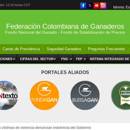
ción: 12:13 horas COT
Idioma: E
Federación Colombiana de Ganaderos
Fondo Nacional del Ganado - Fondo de Estabilización de Precios
Cartas de Presidencia
Seguridad Ganadera
Preguntas Frecuentes
CIONES
CIFRAS DEL SECTOR
FNG
FEP
SISTEMA INTEGRADO DE
PORTALES ALIADOS
 víctimas de violencia denuncian indolencia del Gobierno