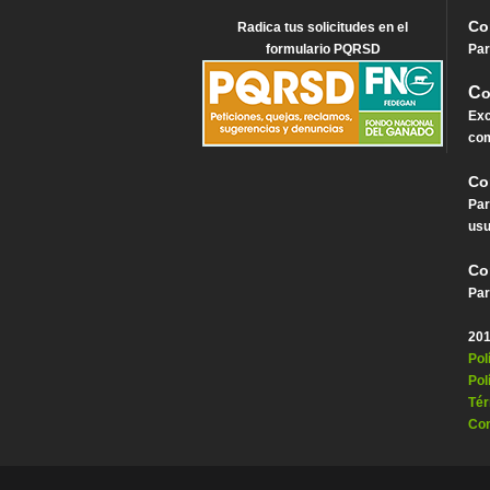
Co
Radica tus solicitudes en el
formulario PQRSD
Par
C
o
Exc
com
Co
Par
usu
Co
Par
201
Pol
Pol
Tér
Con