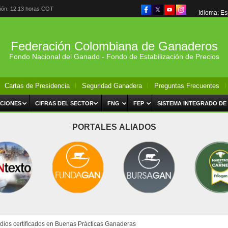
ción: 12:13 horas COT
Idioma: E
Federación Colombiana de Ganaderos
Fondo Nacional del Ganado - Fondo de Estabilización de Precios
Cartas de Presidencia
Seguridad Ganadera
Preguntas Frecuentes
CIONES
CIFRAS DEL SECTOR
FNG
FEP
SISTEMA INTEGRADO DE
PORTALES ALIADOS
dios certificados en Buenas Prácticas Ganaderas