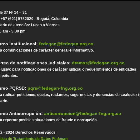
le 37 Nº 14 - 31
. +57 (601) 5782020 - Bogotá, Colombia
ario de atención: Lunes a Viernes
0 am - 5:30 pm
rreo institucional:
fedegan@fedegan.org.co
a comunicaciones de carácter general e informativo.
rreo de notificaciones judiciales:
dramos@fedegan.org.co
lusivo para notificaciones de carácter judicial o requerimientos de entidades
petentes.
rreo PQRSD:
pqrs@fedegan-fng.org.co
a radicar peticiones, quejas, reclamos, sugerencias y denuncias de cualquier t
ario.
rreo Anticorrupción:
anticorrupcion@fedegan-fng.org.co
a reportar posibles situaciones de fraude o corrupción.
2 - 2024 Derechos Reservados
ítica de Tratamiento de Datos Fedegan