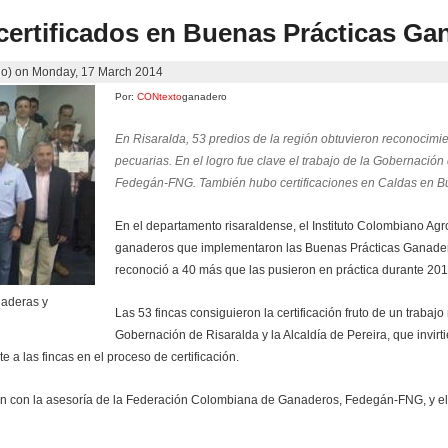
certificados en Buenas Prácticas Ga
do)
on
Monday, 17 March 2014
Por:
CONtexto
ganadero
En Risaralda, 53 predios de la región obtuvieron reconocimie
pecuarias. En el logro fue clave el trabajo de la Gobernación 
Fedegán-FNG. También hubo certificaciones en Caldas en Bu
En el departamento risaraldense, el Instituto Colombiano Agro
ganaderos que implementaron las Buenas Prácticas Ganader
reconoció a 40 más que las pusieron en práctica durante 201
naderas y
Las 53 fincas consiguieron la certificación fruto de un traba
Gobernación de Risaralda y la Alcaldía de Pereira, que invirt
a las fincas en el proceso de certificación.
ién con la asesoría de la Federación Colombiana de Ganaderos, Fedegán-FNG, y el 