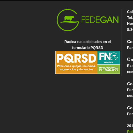
Cal
Tel
Hor
8:3
Co
Radica tus solicitudes en el
formulario PQRSD
Par
C
o
Exc
com
Co
Par
usu
Co
Par
201
Pol