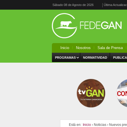
Sábado 08 de Agosto de 2026
Última Actualiza
Inicio
Nosotros
Sala de Prensa
PROGRAMAS
NORMATIVIDAD
PUBLICA
Está en:
Inicio
›
Noticias
›
Nuevos pre