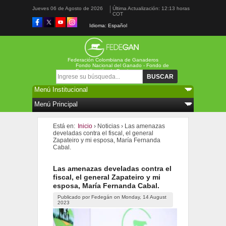
Jueves 06 de Agosto de 2026
Última Actualización: 12:13 horas
COT
Idioma: Español
Federación Colombiana de Ganaderos
Fondo Nacional del Ganado - Fondo de
Estabilización de Precios
Formulario de búsqueda
Buscar
Está en:
Inicio
›
Noticias
›
Las amenazas
develadas contra el fiscal, el general
Zapateiro y mi esposa, María Fernanda
Cabal.
Las amenazas develadas contra el
fiscal, el general Zapateiro y mi
esposa, María Fernanda Cabal.
Publicado por
Fedegán
on
Monday, 14 August
2023