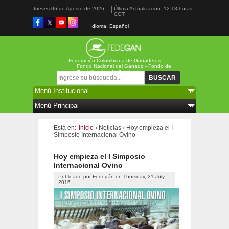
Jueves 06 de Agosto de 2026
Última Actualización: 12:13 horas
COT
Idioma: Español
Federación Colombiana de Ganaderos
Fondo Nacional del Ganado - Fondo de
Estabilización de Precios
Formulario de búsqueda
Buscar
Está en:
Inicio
›
Noticias
›
Hoy empieza el I
Simposio Internacional Ovino
Hoy empieza el I Simposio
Internacional Ovino
Publicado por
Fedegán
on
Thursday, 21 July
2016