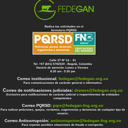
Radica tus solicitudes en el
formulario PQRSD
Calle 37 Nº 14 - 31
Tel. +57 (601) 5782020 - Bogotá, Colombia
Horario de atención: Lunes a Viernes
8:30 am - 5:30 pm
Correo institucional:
fedegan@fedegan.org.co
Para comunicaciones de carácter general e informativo.
C
orreo de notificaciones judiciales:
dramos@fedegan.org.co
Exclusivo para notificaciones de carácter judicial o requerimientos de entidades
competentes.
Correo PQRSD:
pqrs@fedegan-fng.org.co
Para radicar peticiones, quejas, reclamos, sugerencias y denuncias de cualquier tipo de
usuario.
Correo Anticorrupción:
anticorrupcion@fedegan-fng.org.co
Para reportar posibles situaciones de fraude o corrupción.