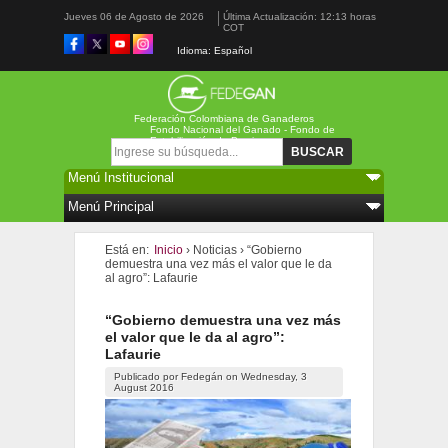
Jueves 06 de Agosto de 2026
Última Actualización: 12:13 horas
COT
Idioma: Español
Federación Colombiana de Ganaderos
Fondo Nacional del Ganado - Fondo de
Estabilización de Precios
Formulario de búsqueda
Buscar
Está en:
Inicio
›
Noticias
›
“Gobierno
demuestra una vez más el valor que le da
al agro”: Lafaurie
“Gobierno demuestra una vez más
el valor que le da al agro”:
Lafaurie
Publicado por
Fedegán
on
Wednesday, 3
August 2016