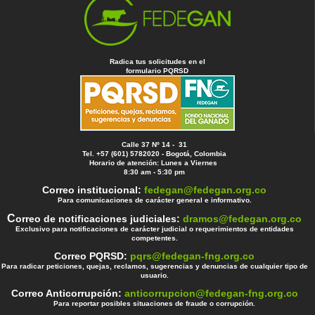
Radica tus solicitudes en el
formulario PQRSD
Calle 37 Nº 14 - 31
Tel. +57 (601) 5782020 - Bogotá, Colombia
Horario de atención: Lunes a Viernes
8:30 am - 5:30 pm
Correo institucional:
fedegan@fedegan.org.co
Para comunicaciones de carácter general e informativo.
C
orreo de notificaciones judiciales:
dramos@fedegan.org.co
Exclusivo para notificaciones de carácter judicial o requerimientos de entidades
competentes.
Correo PQRSD:
pqrs@fedegan-fng.org.co
Para radicar peticiones, quejas, reclamos, sugerencias y denuncias de cualquier tipo de
usuario.
Correo Anticorrupción:
anticorrupcion@fedegan-fng.org.co
Para reportar posibles situaciones de fraude o corrupción.