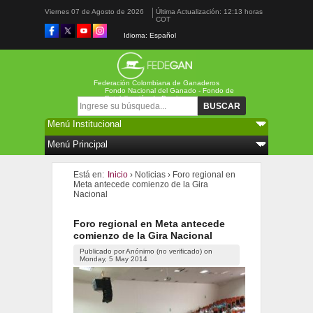
Viernes 07 de Agosto de 2026
Última Actualización: 12:13 horas
COT
Idioma: Español
Federación Colombiana de Ganaderos
Fondo Nacional del Ganado - Fondo de
Estabilización de Precios
Formulario de búsqueda
Buscar
Está en:
Inicio
›
Noticias
›
Foro regional en
Meta antecede comienzo de la Gira
Nacional
Foro regional en Meta antecede
comienzo de la Gira Nacional
Publicado por
Anónimo (no verificado)
on
Monday, 5 May 2014