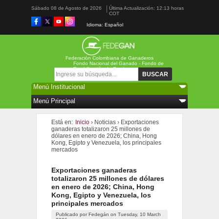
Sábado 08 de Agosto de 2026
Última Actualización: 12:13 horas
COT
Idioma: Español
Federación Colombiana de Ganaderos
Fondo Nacional del Ganado - Fondo de
Estabilización de Precios
Formulario de búsqueda
Buscar
Está en:
Inicio
›
Noticias
›
Exportaciones
ganaderas totalizaron 25 millones de
dólares en enero de 2026; China, Hong
Kong, Egipto y Venezuela, los principales
mercados
Exportaciones ganaderas
totalizaron 25 millones de dólares
en enero de 2026; China, Hong
Kong, Egipto y Venezuela, los
principales mercados
Publicado por
Fedegán
on
Tuesday, 10 March