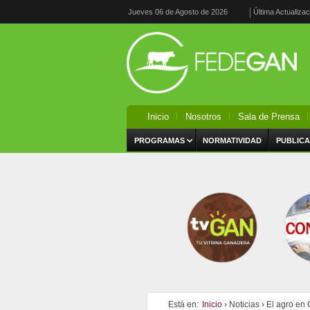
Jueves 06 de Agosto de 2026
Última Actualiza
Inicio
Nosotros
Sala de Prensa
PROGRAMAS
NORMATIVIDAD
PUBLICA
Está en:
Inicio
›
Noticias
›
El agro en 