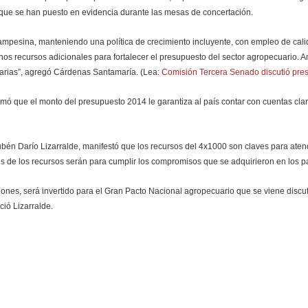
que se han puesto en evidencia durante las mesas de concertación.
campesina, manteniendo una política de crecimiento incluyente, con empleo de cal
os recursos adicionales para fortalecer el presupuesto del sector agropecuario. An
narias”, agregó Cárdenas Santamaría. (Lea:
Comisión Tercera Senado discutió pre
irmó que el monto del presupuesto 2014 le garantiza al país contar con cuentas cl
 Rubén Darío Lizarralde, manifestó que los recursos del 4x1000 son claves para at
es de los recursos serán para cumplir los compromisos que se adquirieron en los 
llones, será invertido para el Gran Pacto Nacional agropecuario que se viene disc
ció Lizarralde.