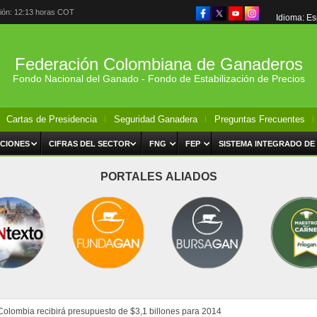
ción: 12:13 horas COT
Idioma: E
Federación Colombiana de Ganaderos
Fondo Nacional del Ganado - Fondo de Estabilización de Precios
Cartas de Presidencia
Seguridad Ganadera
Preguntas Frecuentes
CIONES
CIFRAS DEL SECTOR
FNG
FEP
SISTEMA INTEGRADO DE
PORTALES ALIADOS
Colombia recibirá presupuesto de $3,1 billones para 2014