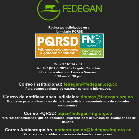
Radica tus solicitudes en el
formulario PQRSD
Calle 37 Nº 14 - 31
Tel. +57 (601) 5782020 - Bogotá, Colombia
Horario de atención: Lunes a Viernes
8:30 am - 5:30 pm
Correo institucional:
fedegan@fedegan.org.co
Para comunicaciones de carácter general e informativo.
C
orreo de notificaciones judiciales:
dramos@fedegan.org.co
Exclusivo para notificaciones de carácter judicial o requerimientos de entidades
competentes.
Correo PQRSD:
pqrs@fedegan-fng.org.co
Para radicar peticiones, quejas, reclamos, sugerencias y denuncias de cualquier tipo de
usuario.
Correo Anticorrupción:
anticorrupcion@fedegan-fng.org.co
Para reportar posibles situaciones de fraude o corrupción.