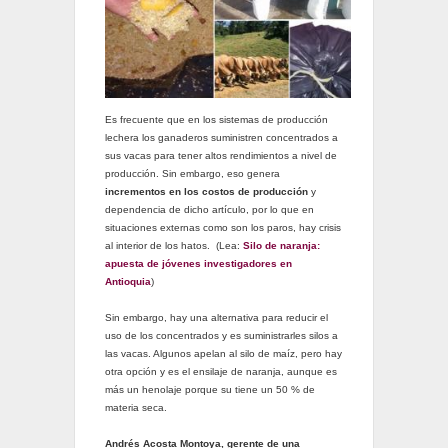
Es frecuente que en los sistemas de producción
lechera los ganaderos suministren concentrados a
sus vacas para tener altos rendimientos a nivel de
producción. Sin embargo, eso genera
incrementos en los costos de producción
y
dependencia de dicho artículo, por lo que en
situaciones externas como son los paros, hay crisis
al interior de los hatos. (Lea:
Silo de naranja:
apuesta de jóvenes investigadores en
Antioquia
)
Sin embargo, hay una alternativa para reducir el
uso de los concentrados y es suministrarles silos a
las vacas. Algunos apelan al silo de maíz, pero hay
otra opción y es el ensilaje de naranja, aunque es
más un henolaje porque su tiene un 50 % de
materia seca.
Andrés Acosta Montoya, gerente de una