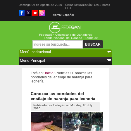
Domingo 09 de Agosto de 2026
Última Actualización: 12:13 horas
COT
Idioma: Español
Federación Colombiana de Ganaderos
Fondo Nacional del Ganado - Fondo de
Estabilización de Precios
Formulario de búsqueda
Buscar
Está en:
Inicio
›
Noticias
›
Conozca las
bondades del ensilaje de naranja para
lechería
Conozca las bondades del
ensilaje de naranja para lechería
Publicado por
Fedegán
on
Monday, 18 July
2016