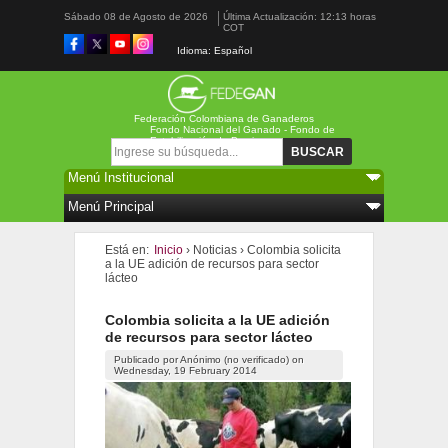
Sábado 08 de Agosto de 2026
Última Actualización: 12:13 horas
COT
Idioma: Español
Federación Colombiana de Ganaderos
Fondo Nacional del Ganado - Fondo de
Estabilización de Precios
Formulario de búsqueda
Buscar
Está en:
Inicio
›
Noticias
›
Colombia solicita
a la UE adición de recursos para sector
lácteo
Colombia solicita a la UE adición
de recursos para sector lácteo
Publicado por
Anónimo (no verificado)
on
Wednesday, 19 February 2014