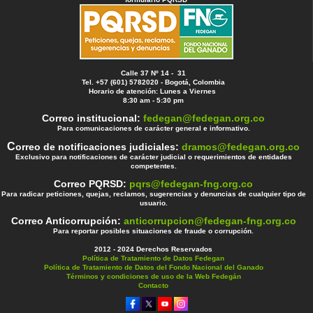
Calle 37 Nº 14 - 31
Tel. +57 (601) 5782020 - Bogotá, Colombia
Horario de atención: Lunes a Viernes
8:30 am - 5:30 pm
Correo institucional:
fedegan@fedegan.org.co
Para comunicaciones de carácter general e informativo.
C
orreo de notificaciones judiciales:
dramos@fedegan.org.co
Exclusivo para notificaciones de carácter judicial o requerimientos de entidades
competentes.
Correo PQRSD:
pqrs@fedegan-fng.org.co
Para radicar peticiones, quejas, reclamos, sugerencias y denuncias de cualquier tipo de
usuario.
Correo Anticorrupción:
anticorrupcion@fedegan-fng.org.co
Para reportar posibles situaciones de fraude o corrupción.
2012 - 2024 Derechos Reservados
Política de Tratamiento de Datos Fedegan
Política de Tratamiento de Datos del Fondo Nacional del Ganado
Términos y condiciones de uso de la Web Fedegán
Contacto