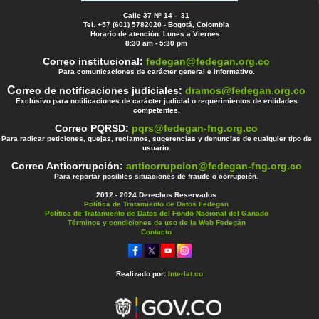
Calle 37 Nº 14 - 31
Tel. +57 (601) 5782020 - Bogotá, Colombia
Horario de atención: Lunes a Viernes
8:30 am - 5:30 pm
Correo institucional:
fedegan@fedegan.org.co
Para comunicaciones de carácter general e informativo.
C
orreo de notificaciones judiciales:
dramos@fedegan.org.co
Exclusivo para notificaciones de carácter judicial o requerimientos de entidades
competentes.
Correo PQRSD:
pqrs@fedegan-fng.org.co
Para radicar peticiones, quejas, reclamos, sugerencias y denuncias de cualquier tipo de
usuario.
Correo Anticorrupción:
anticorrupcion@fedegan-fng.org.co
Para reportar posibles situaciones de fraude o corrupción.
2012 - 2024 Derechos Reservados
Política de Tratamiento de Datos Fedegan
Política de Tratamiento de Datos del Fondo Nacional del Ganado
Términos y condiciones de uso de la Web Fedegán
Contacto
Realizado por:
Interlat.co