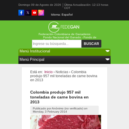
Domingo 09 de Agosto de 2026
Última Actualización: 12:13 horas
COT
Idioma: Español
Federación Colombiana de Ganaderos
Fondo Nacional del Ganado - Fondo de
Estabilización de Precios
Formulario de búsqueda
Buscar
Está en:
Inicio
›
Noticias
›
Colombia
produjo 957 mil toneladas de carne bovina
en 2013
Colombia produjo 957 mil
toneladas de carne bovina en
2013
Publicado por
Anónimo (no verificado)
on
Monday, 3 February 2014