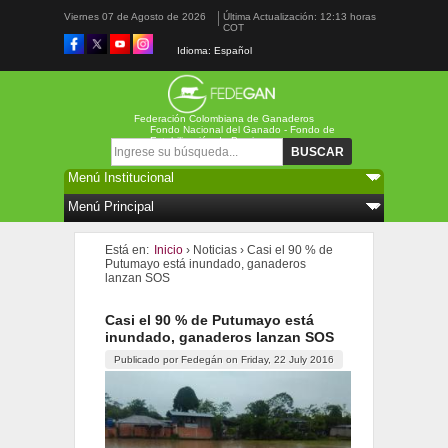
Viernes 07 de Agosto de 2026
Última Actualización: 12:13 horas
COT
Idioma: Español
Federación Colombiana de Ganaderos
Fondo Nacional del Ganado - Fondo de
Estabilización de Precios
Formulario de búsqueda
Buscar
Está en:
Inicio
›
Noticias
›
Casi el 90 % de
Putumayo está inundado, ganaderos
lanzan SOS
Casi el 90 % de Putumayo está
inundado, ganaderos lanzan SOS
Publicado por
Fedegán
on
Friday, 22 July 2016