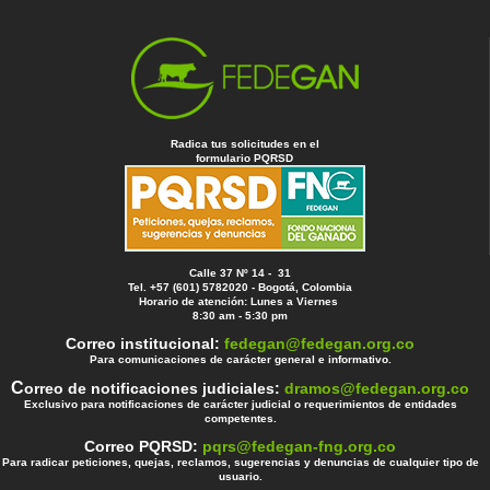
Radica tus solicitudes en el
formulario PQRSD
Calle 37 Nº 14 - 31
Tel. +57 (601) 5782020 - Bogotá, Colombia
Horario de atención: Lunes a Viernes
8:30 am - 5:30 pm
Correo institucional:
fedegan@fedegan.org.co
Para comunicaciones de carácter general e informativo.
C
orreo de notificaciones judiciales:
dramos@fedegan.org.co
Exclusivo para notificaciones de carácter judicial o requerimientos de entidades
competentes.
Correo PQRSD:
pqrs@fedegan-fng.org.co
Para radicar peticiones, quejas, reclamos, sugerencias y denuncias de cualquier tipo de
usuario.