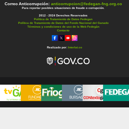
Correo Anticorrupción:
anticorrupcion@fedegan-fng.org.co
Para reportar posibles situaciones de fraude o corrupción.
2012 - 2024 Derechos Reservados
Política de Tratamiento de Datos Fedegan
Política de Tratamiento de Datos del Fondo Nacional del Ganado
Términos y condiciones de uso de la Web Fedegán
Contacto
Realizado por:
Interlat.co