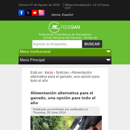
Viernes 07 de Agosto de 2026
Última Actualización: 12:13 horas
COT
Idioma: Español
Federación Colombiana de Ganaderos
Fondo Nacional del Ganado - Fondo de
Estabilización de Precios
Formulario de búsqueda
Buscar
Está en:
Inicio
›
Noticias
›
Alimentación
alternativa para el ganado, una opción para
todo el año
Alimentación alternativa para el
ganado, una opción para todo el
año
Publicado por
Anónimo (no verificado)
on
Thursday, 26 June 2014