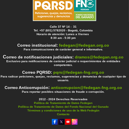
Calle 37 Nº 14 - 31
Tel. +57 (601) 5782020 - Bogotá, Colombia
Horario de atención: Lunes a Viernes
8:30 am - 5:30 pm
Correo institucional:
fedegan@fedegan.org.co
Para comunicaciones de carácter general e informativo.
C
orreo de notificaciones judiciales:
dramos@fedegan.org.co
Exclusivo para notificaciones de carácter judicial o requerimientos de entidades
competentes.
Correo PQRSD:
pqrs@fedegan-fng.org.co
Para radicar peticiones, quejas, reclamos, sugerencias y denuncias de cualquier tipo de
usuario.
Correo Anticorrupción:
anticorrupcion@fedegan-fng.org.co
Para reportar posibles situaciones de fraude o corrupción.
2012 - 2024 Derechos Reservados
Política de Tratamiento de Datos Fedegan
Política de Tratamiento de Datos del Fondo Nacional del Ganado
Términos y condiciones de uso de la Web Fedegán
Contacto