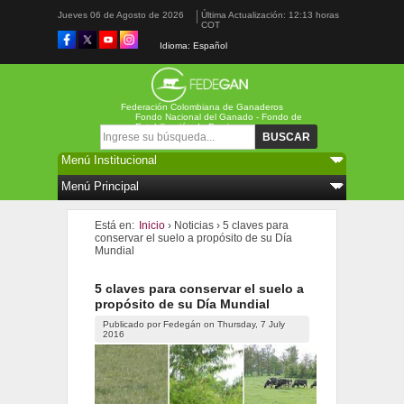
Jueves 06 de Agosto de 2026
Última Actualización: 12:13 horas
COT
Idioma: Español
Federación Colombiana de Ganaderos
Fondo Nacional del Ganado - Fondo de
Estabilización de Precios
Formulario de búsqueda
Buscar
Está en:
Inicio
›
Noticias
›
5 claves para
conservar el suelo a propósito de su Día
Mundial
5 claves para conservar el suelo a
propósito de su Día Mundial
Publicado por
Fedegán
on
Thursday, 7 July
2016