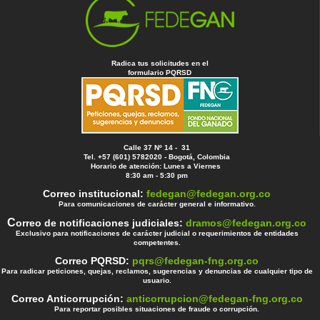
Radica tus solicitudes en el
formulario PQRSD
Calle 37 Nº 14 - 31
Tel. +57 (601) 5782020 - Bogotá, Colombia
Horario de atención: Lunes a Viernes
8:30 am - 5:30 pm
Correo institucional:
fedegan@fedegan.org.co
Para comunicaciones de carácter general e informativo.
C
orreo de notificaciones judiciales:
dramos@fedegan.org.co
Exclusivo para notificaciones de carácter judicial o requerimientos de entidades
competentes.
Correo PQRSD:
pqrs@fedegan-fng.org.co
Para radicar peticiones, quejas, reclamos, sugerencias y denuncias de cualquier tipo de
usuario.
Correo Anticorrupción:
anticorrupcion@fedegan-fng.org.co
Para reportar posibles situaciones de fraude o corrupción.