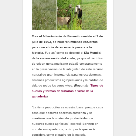
Tras el fallecimiento de Bennett ocurrido el 7 de
julio de 1963, se hicieron muchos esfuerzos
para que el día de su muerte pasara a la
historia
. Fue así como se decretó el
Día Mundial
de la conservación del suelo
, ya que el científico
de origen norteamericano trabajó constantemente
en la preservación de la integridad de este recurso
natural de gran importancia para los ecosistemas,
sistemas productivos agropecuarios y la calidad de
vida de todos los seres vivos. (Reportaje:
Tipos de
suelos y formas de tratarlos a favor de la
ganadería
)
“La tierra productiva es nuestra base, porque cada
cosa que nosotros hacemos comienza y se
mantiene con la sostenida productividad de
nuestros suelos agrícolas”, expresó Bennett en
uno de sus apartados, razón por la que se le
considera como el padre en la materia.