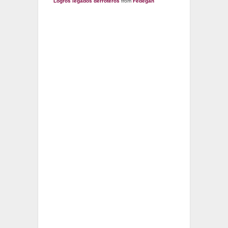
Logros legados derroteros
from
Fedegan