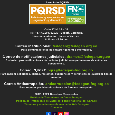
formulario PQRSD
Calle 37 Nº 14 - 31
Tel. +57 (601) 5782020 - Bogotá, Colombia
Horario de atención: Lunes a Viernes
8:30 am - 5:30 pm
Correo institucional:
fedegan@fedegan.org.co
Para comunicaciones de carácter general e informativo.
C
orreo de notificaciones judiciales:
dramos@fedegan.org.co
Exclusivo para notificaciones de carácter judicial o requerimientos de entidades
competentes.
Correo PQRSD:
pqrs@fedegan-fng.org.co
Para radicar peticiones, quejas, reclamos, sugerencias y denuncias de cualquier tipo de
usuario.
Correo Anticorrupción:
anticorrupcion@fedegan-fng.org.co
Para reportar posibles situaciones de fraude o corrupción.
2012 - 2024 Derechos Reservados
Política de Tratamiento de Datos Fedegan
Política de Tratamiento de Datos del Fondo Nacional del Ganado
Términos y condiciones de uso de la Web Fedegán
Contacto