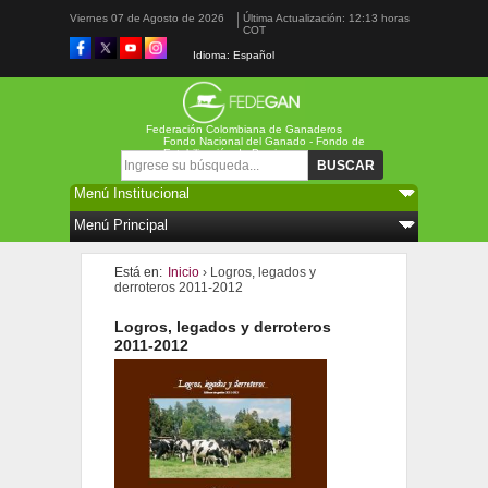
Viernes 07 de Agosto de 2026
Última Actualización: 12:13 horas
COT
Idioma: Español
Federación Colombiana de Ganaderos
Fondo Nacional del Ganado - Fondo de
Estabilización de Precios
Formulario de búsqueda
Buscar
Está en:
Inicio
› Logros, legados y
derroteros 2011-2012
Logros, legados y derroteros
2011-2012