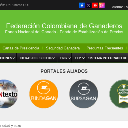
ción: 12:13 horas COT
Idioma: E
Federación Colombiana de Ganaderos
Fondo Nacional del Ganado - Fondo de Estabilización de Precios
Cartas de Presidencia
Seguridad Ganadera
Preguntas Frecuentes
CIONES
CIFRAS DEL SECTOR
FNG
FEP
SISTEMA INTEGRADO DE
PORTALES ALIADOS
or edad y sexo