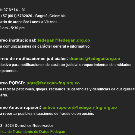
le 37 Nº 14 - 31
. +57 (601) 5782020 - Bogotá, Colombia
ario de atención: Lunes a Viernes
0 am - 5:30 pm
rreo institucional:
fedegan@fedegan.org.co
a comunicaciones de carácter general e informativo.
rreo de notificaciones judiciales:
dramos@fedegan.org.co
lusivo para notificaciones de carácter judicial o requerimientos de entidades
petentes.
rreo PQRSD:
pqrs@fedegan-fng.org.co
a radicar peticiones, quejas, reclamos, sugerencias y denuncias de cualquier t
ario.
rreo Anticorrupción:
anticorrupcion@fedegan-fng.org.co
a reportar posibles situaciones de fraude o corrupción.
2 - 2024 Derechos Reservados
ítica de Tratamiento de Datos Fedegan