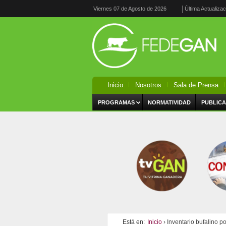
Viernes 07 de Agosto de 2026
Última Actualiza
Inicio
Nosotros
Sala de Prensa
PROGRAMAS
NORMATIVIDAD
PUBLICA
Está en:
Inicio
› Inventario bufalino p