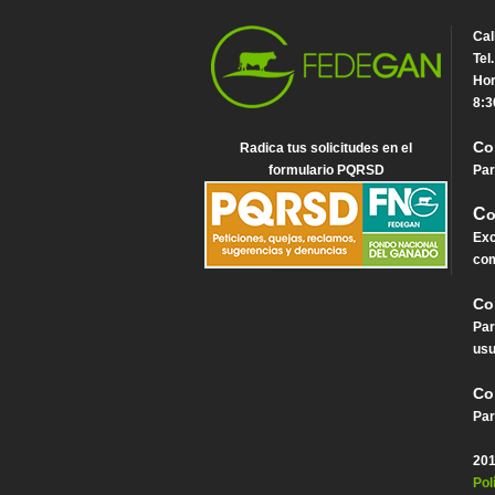
Cal
Tel
Hor
8:3
Co
Radica tus solicitudes en el
formulario PQRSD
Par
C
o
Exc
com
Co
Par
usu
Co
Par
201
Pol