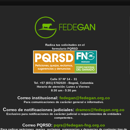
Radica tus solicitudes en el
formulario PQRSD
Calle 37 Nº 14 - 31
Tel. +57 (601) 5782020 - Bogotá, Colombia
Horario de atención: Lunes a Viernes
8:30 am - 5:30 pm
Correo institucional:
fedegan@fedegan.org.co
Para comunicaciones de carácter general e informativo.
C
orreo de notificaciones judiciales:
dramos@fedegan.org.co
Exclusivo para notificaciones de carácter judicial o requerimientos de entidades
competentes.
Correo PQRSD:
pqrs@fedegan-fng.org.co
Para radicar peticiones, quejas, reclamos, sugerencias y denuncias de cualquier tipo de