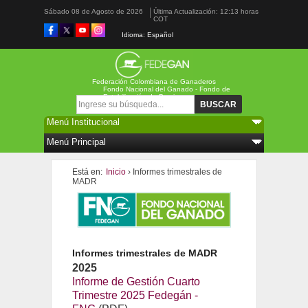
Sábado 08 de Agosto de 2026
Última Actualización: 12:13 horas
COT
Idioma: Español
Federación Colombiana de Ganaderos
Fondo Nacional del Ganado - Fondo de
Estabilización de Precios
Formulario de búsqueda
Buscar
Está en:
Inicio
› Informes trimestrales de
MADR
Informes trimestrales de MADR
2025
Informe de Gestión Cuarto
Trimestre 2025 Fedegán -