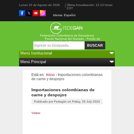
Lunes 10 de Agosto de 2026
Última Actualización: 12:13 horas
COT
Idioma: Español
Federación Colombiana de Ganaderos
Fondo Nacional del Ganado - Fondo de
Estabilización de Precios
Formulario de búsqueda
Buscar
Está en:
Inicio
› Importaciones colombianas
de carne y despojos
Importaciones colombianas de
carne y despojos
Publicado por
Fedegán
on
Friday, 26 July 2024
Visitas