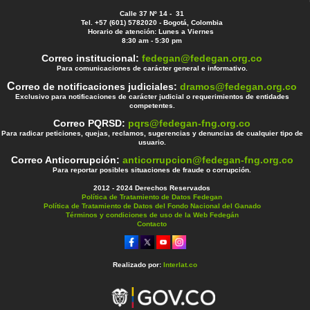
Calle 37 Nº 14 - 31
Tel. +57 (601) 5782020 - Bogotá, Colombia
Horario de atención: Lunes a Viernes
8:30 am - 5:30 pm
Correo institucional:
fedegan@fedegan.org.co
Para comunicaciones de carácter general e informativo.
C
orreo de notificaciones judiciales:
dramos@fedegan.org.co
Exclusivo para notificaciones de carácter judicial o requerimientos de entidades
competentes.
Correo PQRSD:
pqrs@fedegan-fng.org.co
Para radicar peticiones, quejas, reclamos, sugerencias y denuncias de cualquier tipo de
usuario.
Correo Anticorrupción:
anticorrupcion@fedegan-fng.org.co
Para reportar posibles situaciones de fraude o corrupción.
2012 - 2024 Derechos Reservados
Política de Tratamiento de Datos Fedegan
Política de Tratamiento de Datos del Fondo Nacional del Ganado
Términos y condiciones de uso de la Web Fedegán
Contacto
Realizado por:
Interlat.co