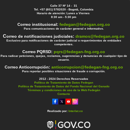
Calle 37 Nº 14 - 31
Tel. +57 (601) 5782020 - Bogotá, Colombia
Horario de atención: Lunes a Viernes
8:30 am - 5:30 pm
Correo institucional:
fedegan@fedegan.org.co
Para comunicaciones de carácter general e informativo.
C
orreo de notificaciones judiciales:
dramos@fedegan.org.co
Exclusivo para notificaciones de carácter judicial o requerimientos de entidades
competentes.
Correo PQRSD:
pqrs@fedegan-fng.org.co
Para radicar peticiones, quejas, reclamos, sugerencias y denuncias de cualquier tipo de
usuario.
Correo Anticorrupción:
anticorrupcion@fedegan-fng.org.co
Para reportar posibles situaciones de fraude o corrupción.
2012 - 2024 Derechos Reservados
Política de Tratamiento de Datos Fedegan
Política de Tratamiento de Datos del Fondo Nacional del Ganado
Términos y condiciones de uso de la Web Fedegán
Contacto
Realizado por:
Interlat.co