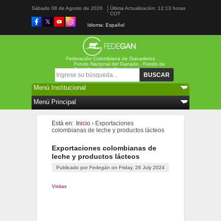
Sábado 08 de Agosto de 2026
Última Actualización: 12:13 horas
COT
Idioma: Español
Federación Colombiana de Ganaderos
Fondo Nacional del Ganado - Fondo de
Estabilización de Precios
Formulario de búsqueda
Buscar
Está en:
Inicio
› Exportaciones
colombianas de leche y productos lácteos
Exportaciones colombianas de
leche y productos lácteos
Publicado por
Fedegán
on
Friday, 26 July 2024
Visitas