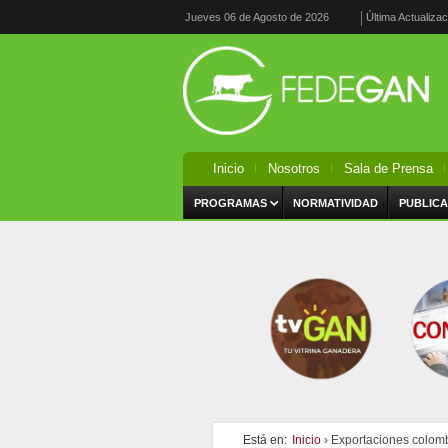
Jueves 06 de Agosto de 2026
Última Actualiza
Inicio
Nosotros
Sala de Prensa
PROGRAMAS
NORMATIVIDAD
PUBLICA
Está en:
Inicio
› Exportaciones colom