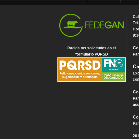
Cal
Tel
Hor
8:3
Co
Radica tus solicitudes en el
formulario PQRSD
Par
C
o
Exc
com
Co
Par
usu
Co
Par
201