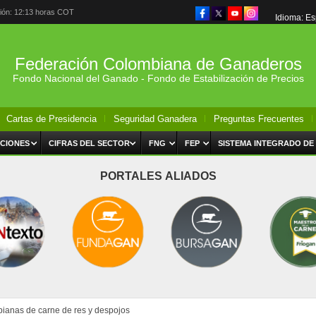
ción: 12:13 horas COT
Idioma: E
Federación Colombiana de Ganaderos
Fondo Nacional del Ganado - Fondo de Estabilización de Precios
Cartas de Presidencia
Seguridad Ganadera
Preguntas Frecuentes
CIONES
CIFRAS DEL SECTOR
FNG
FEP
SISTEMA INTEGRADO DE
PORTALES ALIADOS
bianas de carne de res y despojos