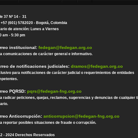
le 37 Nº 14 - 31
. +57 (601) 5782020 - Bogotá, Colombia
ario de atención: Lunes a Viernes
0 am - 5:30 pm
rreo institucional:
fedegan@fedegan.org.co
a comunicaciones de carácter general e informativo.
rreo de notificaciones judiciales:
dramos@fedegan.org.co
lusivo para notificaciones de carácter judicial o requerimientos de entidades
petentes.
rreo PQRSD:
pqrs@fedegan-fng.org.co
a radicar peticiones, quejas, reclamos, sugerencias y denuncias de cualquier t
ario.
rreo Anticorrupción:
anticorrupcion@fedegan-fng.org.co
a reportar posibles situaciones de fraude o corrupción.
2 - 2024 Derechos Reservados