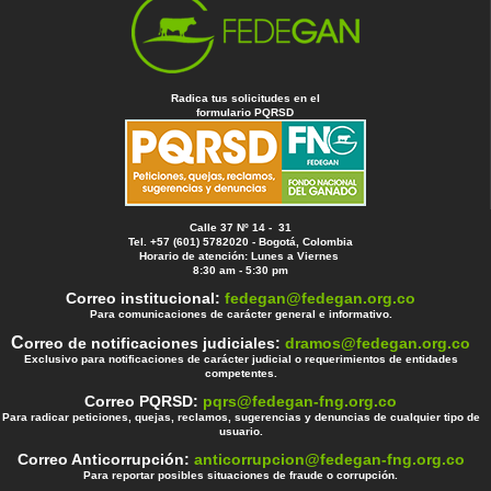
Radica tus solicitudes en el
formulario PQRSD
Calle 37 Nº 14 - 31
Tel. +57 (601) 5782020 - Bogotá, Colombia
Horario de atención: Lunes a Viernes
8:30 am - 5:30 pm
Correo institucional:
fedegan@fedegan.org.co
Para comunicaciones de carácter general e informativo.
C
orreo de notificaciones judiciales:
dramos@fedegan.org.co
Exclusivo para notificaciones de carácter judicial o requerimientos de entidades
competentes.
Correo PQRSD:
pqrs@fedegan-fng.org.co
Para radicar peticiones, quejas, reclamos, sugerencias y denuncias de cualquier tipo de
usuario.
Correo Anticorrupción:
anticorrupcion@fedegan-fng.org.co
Para reportar posibles situaciones de fraude o corrupción.