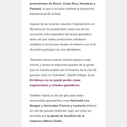
provenientes de Brasil, Costa Rica, Honduras y
Panamá
, lo que a su juicio reafirma la proyección
internacional de la feria.
A pesar de su reciente creación, Expoterneros en
Montería se ha posicionado como uno de los
encuentro más esperados del sector ganadero,
tanto así que varios productores solicitaron
modificar la fecha para finales de febrero con el fin
de poder participar con sus ejemplares.
“Nosotros hemos puesto muchas ganas a este
evento y vemos la respuesta positiva de la gente
que ve nuestra pasión por el fomento de la cría de
ganado cebú en Colombia”, añadió Ortega. (Lea:
En febrero no se puede perder estas
exposiciones y remates ganaderos
)
También habrá un día de gira para visitar
reconocidas ganaderías como
Hacienda Los
Bongos y Haciendas Francia y Lusitania
(líderes
en cría de ganado Brahman rojo), así como un
recorrido por
la planta de beneficio de la
empresa
Athena Foods
.