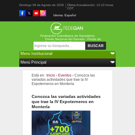
Domingo 09 de Agosto de 2026
Última Actualización: 12:13 horas
COT
Idioma: Español
Federación Colombiana de Ganaderos
Fondo Nacional del Ganado - Fondo de
Estabilización de Precios
Formulario de búsqueda
Buscar
Está en:
Inicio
›
Eventos
›
Conozca las
variadas actividades que trae la IV
Expoterneros en Montería
Conozca las variadas actividades
que trae la IV Expoterneros en
Montería