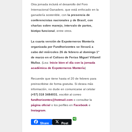
Otra jornada incluirá el desarrollo del Foro
Internacional Ganadero, que está enfocado en la
ganadería sostenible, con
la presencia de
conferencistas nacionales y de Brasil, con
charlas sobre manejo, intervalo de partos,
biotipo funcional
, entre otros.
La cuarta versión de Expoterneros Montería
organizada por Fundhorizontes se llevará a
cabo del miércoles 26 de febrero al domingo 1°
de marzo en el Coliseo de Ferias Miguel Villamil
Muñoz
. (Lea:
Inicie bien el día con la jornada
académica de Expoterneros Montería
)
Recuerde que tiene hasta el 20 de febrero para
preinscribirse de forma gratuita. Si desea más
información, no dude en comunicarse al celular
(+57)
318 3484031
, escribir al correo
fundhorizontes@hotmail.com
o consultar la
página oficial
o los perfiles en
Facebook
e
Instagram
.
Share
Post