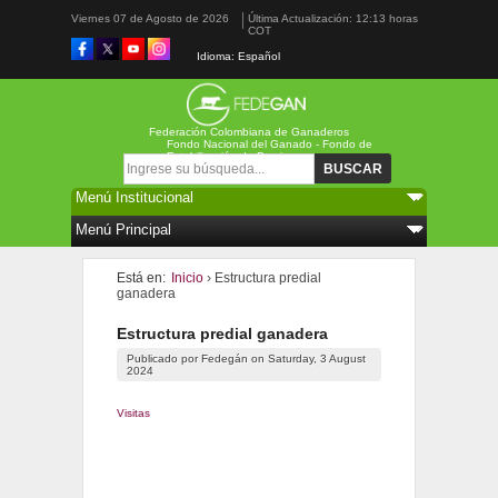
Viernes 07 de Agosto de 2026
Última Actualización: 12:13 horas
COT
Idioma: Español
Federación Colombiana de Ganaderos
Fondo Nacional del Ganado - Fondo de
Estabilización de Precios
Formulario de búsqueda
Buscar
Está en:
Inicio
› Estructura predial
ganadera
Estructura predial ganadera
Publicado por
Fedegán
on
Saturday, 3 August
2024
Visitas