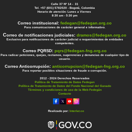
Calle 37 Nº 14 - 31
Tel. +57 (601) 5782020 - Bogotá, Colombia
Horario de atención: Lunes a Viernes
8:30 am - 5:30 pm
Correo institucional:
fedegan@fedegan.org.co
Para comunicaciones de carácter general e informativo.
C
orreo de notificaciones judiciales:
dramos@fedegan.org.co
Exclusivo para notificaciones de carácter judicial o requerimientos de entidades
competentes.
Correo PQRSD:
pqrs@fedegan-fng.org.co
Para radicar peticiones, quejas, reclamos, sugerencias y denuncias de cualquier tipo de
usuario.
Correo Anticorrupción:
anticorrupcion@fedegan-fng.org.co
Para reportar posibles situaciones de fraude o corrupción.
2012 - 2024 Derechos Reservados
Política de Tratamiento de Datos Fedegan
Política de Tratamiento de Datos del Fondo Nacional del Ganado
Términos y condiciones de uso de la Web Fedegán
Contacto
Realizado por:
Interlat.co