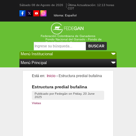
Sábado 08 de Agosto de 2026
Última Actualización: 12:13 horas
COT
Idioma: Español
Federación Colombiana de Ganaderos
Fondo Nacional del Ganado - Fondo de
Estabilización de Precios
Formulario de búsqueda
Buscar
Está en:
Inicio
› Estructura predial bufalina
Estructura predial bufalina
Publicado por
Fedegán
on
Friday, 20 June
2025
Visitas