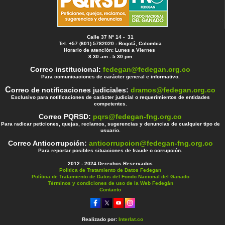
Calle 37 Nº 14 - 31
Tel. +57 (601) 5782020 - Bogotá, Colombia
Horario de atención: Lunes a Viernes
8:30 am - 5:30 pm
Correo institucional:
fedegan@fedegan.org.co
Para comunicaciones de carácter general e informativo.
C
orreo de notificaciones judiciales:
dramos@fedegan.org.co
Exclusivo para notificaciones de carácter judicial o requerimientos de entidades
competentes.
Correo PQRSD:
pqrs@fedegan-fng.org.co
Para radicar peticiones, quejas, reclamos, sugerencias y denuncias de cualquier tipo de
usuario.
Correo Anticorrupción:
anticorrupcion@fedegan-fng.org.co
Para reportar posibles situaciones de fraude o corrupción.
2012 - 2024 Derechos Reservados
Política de Tratamiento de Datos Fedegan
Política de Tratamiento de Datos del Fondo Nacional del Ganado
Términos y condiciones de uso de la Web Fedegán
Contacto
Realizado por:
Interlat.co