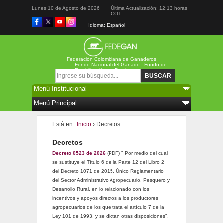
Lunes 10 de Agosto de 2026
Última Actualización: 12:13 horas
COT
Idioma: Español
Federación Colombiana de Ganaderos
Fondo Nacional del Ganado - Fondo de
Estabilización de Precios
Formulario de búsqueda
Buscar
Está en:
Inicio
› Decretos
Decretos
Decreto 0523 de 2026
(PDF) " Por medio del cual
se sustituye el Título 6 de la Parte 12 del Libro 2
del Decreto 1071 de 2015, Único Reglamentario
del Sector Administrativo Agropecuario, Pesquero y
Desarrollo Rural, en lo relacionado con los
incentivos y apoyos directos a los productores
agropecuarios de los que trata el artículo 7 de la
Ley 101 de 1993, y se dictan otras disposiciones".