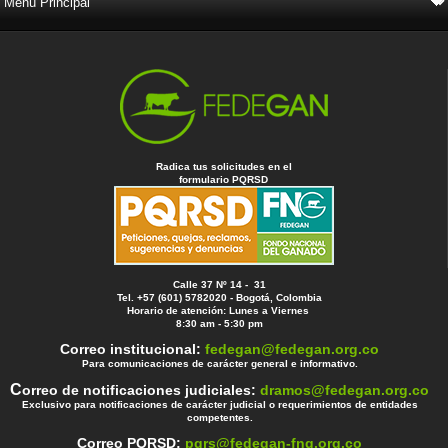
Radica tus solicitudes en el
formulario PQRSD
Calle 37 Nº 14 - 31
Tel. +57 (601) 5782020 - Bogotá, Colombia
Horario de atención: Lunes a Viernes
8:30 am - 5:30 pm
Correo institucional:
fedegan@fedegan.org.co
Para comunicaciones de carácter general e informativo.
C
orreo de notificaciones judiciales:
dramos@fedegan.org.co
Exclusivo para notificaciones de carácter judicial o requerimientos de entidades
competentes.
Correo PQRSD:
pqrs@fedegan-fng.org.co