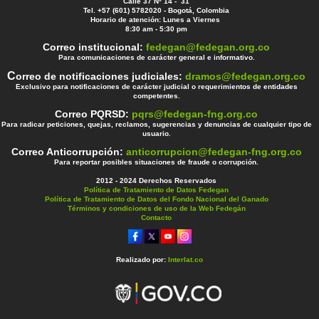
Calle 37 Nº 14 - 31
Tel. +57 (601) 5782020 - Bogotá, Colombia
Horario de atención: Lunes a Viernes
8:30 am - 5:30 pm
Correo institucional:
fedegan@fedegan.org.co
Para comunicaciones de carácter general e informativo.
C
orreo de notificaciones judiciales:
dramos@fedegan.org.co
Exclusivo para notificaciones de carácter judicial o requerimientos de entidades
competentes.
Correo PQRSD:
pqrs@fedegan-fng.org.co
Para radicar peticiones, quejas, reclamos, sugerencias y denuncias de cualquier tipo de
usuario.
Correo Anticorrupción:
anticorrupcion@fedegan-fng.org.co
Para reportar posibles situaciones de fraude o corrupción.
2012 - 2024 Derechos Reservados
Política de Tratamiento de Datos Fedegan
Política de Tratamiento de Datos del Fondo Nacional del Ganado
Términos y condiciones de uso de la Web Fedegán
Contacto
Realizado por:
Interlat.co