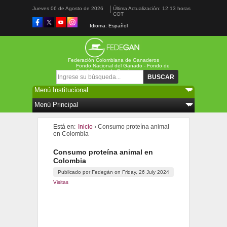
Jueves 06 de Agosto de 2026
Última Actualización: 12:13 horas
COT
Idioma: Español
Federación Colombiana de Ganaderos
Fondo Nacional del Ganado - Fondo de
Estabilización de Precios
Formulario de búsqueda
Buscar
Está en:
Inicio
› Consumo proteína animal
en Colombia
Consumo proteína animal en
Colombia
Publicado por
Fedegán
on
Friday, 26 July 2024
Visitas