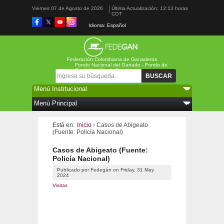
Viernes 07 de Agosto de 2026
Última Actualización: 12:13 horas
COT
Idioma: Español
Federación Colombiana de Ganaderos
Fondo Nacional del Ganado - Fondo de
Estabilización de Precios
Formulario de búsqueda
Buscar
Está en:
Inicio
› Casos de Abigeato
(Fuente: Policía Nacional)
Casos de Abigeato (Fuente:
Policía Nacional)
Publicado por
Fedegán
on
Friday, 31 May
2024
Visitas