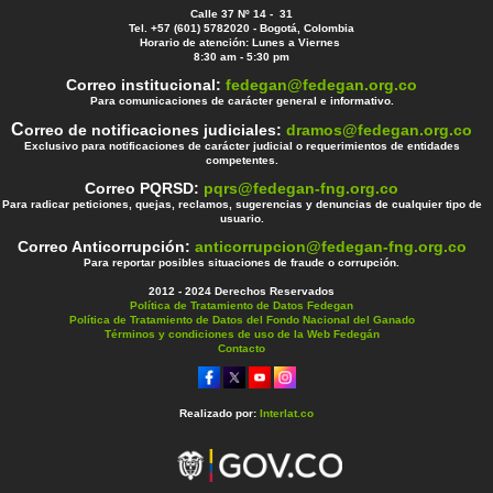
Calle 37 Nº 14 - 31
Tel. +57 (601) 5782020 - Bogotá, Colombia
Horario de atención: Lunes a Viernes
8:30 am - 5:30 pm
Correo institucional:
fedegan@fedegan.org.co
Para comunicaciones de carácter general e informativo.
C
orreo de notificaciones judiciales:
dramos@fedegan.org.co
Exclusivo para notificaciones de carácter judicial o requerimientos de entidades
competentes.
Correo PQRSD:
pqrs@fedegan-fng.org.co
Para radicar peticiones, quejas, reclamos, sugerencias y denuncias de cualquier tipo de
usuario.
Correo Anticorrupción:
anticorrupcion@fedegan-fng.org.co
Para reportar posibles situaciones de fraude o corrupción.
2012 - 2024 Derechos Reservados
Política de Tratamiento de Datos Fedegan
Política de Tratamiento de Datos del Fondo Nacional del Ganado
Términos y condiciones de uso de la Web Fedegán
Contacto
Realizado por:
Interlat.co