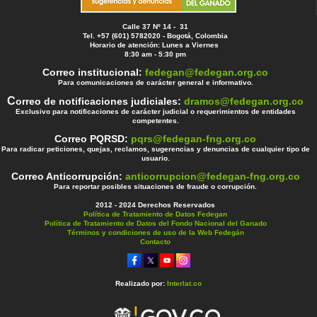
Calle 37 Nº 14 - 31
Tel. +57 (601) 5782020 - Bogotá, Colombia
Horario de atención: Lunes a Viernes
8:30 am - 5:30 pm
Correo institucional:
fedegan@fedegan.org.co
Para comunicaciones de carácter general e informativo.
C
orreo de notificaciones judiciales:
dramos@fedegan.org.co
Exclusivo para notificaciones de carácter judicial o requerimientos de entidades
competentes.
Correo PQRSD:
pqrs@fedegan-fng.org.co
Para radicar peticiones, quejas, reclamos, sugerencias y denuncias de cualquier tipo de
usuario.
Correo Anticorrupción:
anticorrupcion@fedegan-fng.org.co
Para reportar posibles situaciones de fraude o corrupción.
2012 - 2024 Derechos Reservados
Política de Tratamiento de Datos Fedegan
Política de Tratamiento de Datos del Fondo Nacional del Ganado
Términos y condiciones de uso de la Web Fedegán
Contacto
Realizado por:
Interlat.co