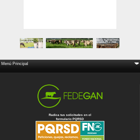
Radica tus solicitudes en el
formulario PQRSD