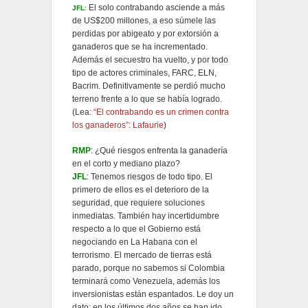
El solo contrabando asciende a más
JFL
:
de US$200 millones, a eso súmele las
perdidas por abigeato y por extorsión a
ganaderos que se ha incrementado.
Además el secuestro ha vuelto, y por todo
tipo de actores criminales, FARC, ELN,
Bacrim. Definitivamente se perdió mucho
terreno frente a lo que se había logrado.
(Lea:
“El contrabando es un crimen contra
los ganaderos”: Lafaurie
)
RMP
: ¿Qué riesgos enfrenta la ganadería
en el corto y mediano plazo?
JFL
: Tenemos riesgos de todo tipo. El
primero de ellos es el deterioro de la
seguridad, que requiere soluciones
inmediatas. También hay incertidumbre
respecto a lo que el Gobierno está
negociando en La Habana con el
terrorismo. El mercado de tierras está
parado, porque no sabemos si Colombia
terminará como Venezuela, además los
inversionistas están espantados. Le doy un
dato: en los últimos dos años se han ido