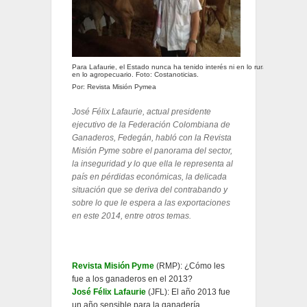
Para Lafaurie, el Estado nunca ha tenido interés ni en lo rural, ni
en lo agropecuario. Foto: Costanoticias.
Por: Revista Misión Pymea
José Félix Lafaurie, actual presidente
ejecutivo de la Federación Colombiana de
Ganaderos, Fedegán, habló con la Revista
Misión Pyme sobre el panorama del sector,
la inseguridad y lo que ella le representa al
país en pérdidas económicas, la delicada
situación que se deriva del contrabando y
sobre lo que le espera a las exportaciones
en este 2014, entre otros temas.
Revista Misión Pyme
(RMP): ¿Cómo les
fue a los ganaderos en el 2013?
José Félix Lafaurie
(JFL): El año 2013 fue
un año sensible para la ganadería