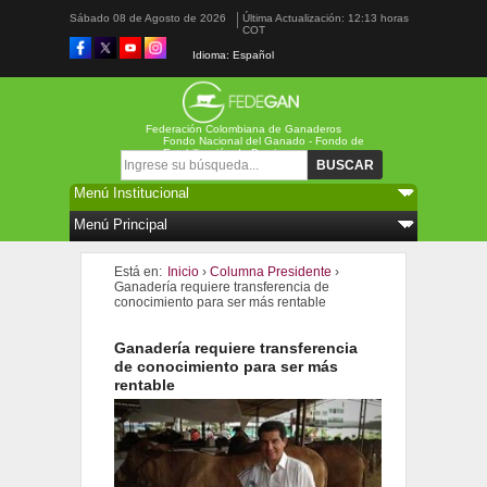
Sábado 08 de Agosto de 2026
Última Actualización: 12:13 horas
COT
Idioma: Español
Federación Colombiana de Ganaderos
Fondo Nacional del Ganado - Fondo de
Estabilización de Precios
Formulario de búsqueda
Buscar
Está en:
Inicio
›
Columna Presidente
›
Ganadería requiere transferencia de
conocimiento para ser más rentable
Ganadería requiere transferencia
de conocimiento para ser más
rentable