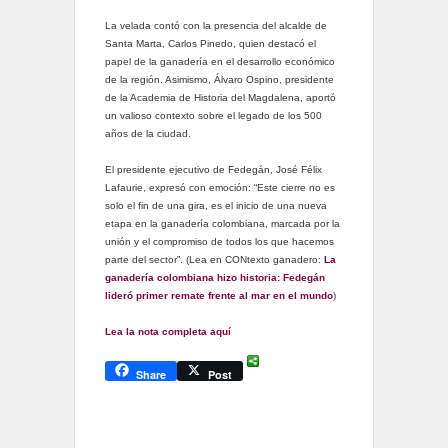
La velada contó con la presencia del alcalde de
Santa Marta, Carlos Pinedo, quien destacó el
papel de la ganadería en el desarrollo económico
de la región. Asimismo, Álvaro Ospino, presidente
de la Academia de Historia del Magdalena, aportó
un valioso contexto sobre el legado de los 500
años de la ciudad.
El presidente ejecutivo de Fedegán, José Félix
Lafaurie, expresó con emoción: “Este cierre no es
solo el fin de una gira, es el inicio de una nueva
etapa en la ganadería colombiana, marcada por la
unión y el compromiso de todos los que hacemos
parte del sector”. (Lea en CONtexto ganadero:
La
ganadería colombiana hizo historia: Fedegán
lideró primer remate frente al mar en el mundo
)
Lea la nota completa aquí
Share
Post