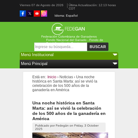
Viernes 07 de Agosto de 2026
Última Actualización: 12:13 horas
COT
Idioma: Español
Federación Colombiana de Ganaderos
Fondo Nacional del Ganado - Fondo de
Estabilización de Precios
Formulario de búsqueda
Buscar
Está en:
Inicio
›
Noticias
›
Una noche
histórica en Santa Marta: así se vivió la
celebración de los 500 años de la
ganadería en América
Una noche histórica en Santa
Marta: así se vivió la celebración
de los 500 años de la ganadería en
América
Publicado por
Fedegán
on
Friday, 3 October
2025