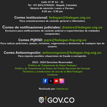
Calle 37 Nº 14 - 31
Tel. +57 (601) 5782020 - Bogotá, Colombia
Horario de atención: Lunes a Viernes
8:30 am - 5:30 pm
Correo institucional:
fedegan@fedegan.org.co
Para comunicaciones de carácter general e informativo.
C
orreo de notificaciones judiciales:
dramos@fedegan.org.co
Exclusivo para notificaciones de carácter judicial o requerimientos de entidades
competentes.
Correo PQRSD:
pqrs@fedegan-fng.org.co
Para radicar peticiones, quejas, reclamos, sugerencias y denuncias de cualquier tipo de
usuario.
Correo Anticorrupción:
anticorrupcion@fedegan-fng.org.co
Para reportar posibles situaciones de fraude o corrupción.
2012 - 2024 Derechos Reservados
Política de Tratamiento de Datos Fedegan
Política de Tratamiento de Datos del Fondo Nacional del Ganado
Términos y condiciones de uso de la Web Fedegán
Contacto
Realizado por:
Interlat.co