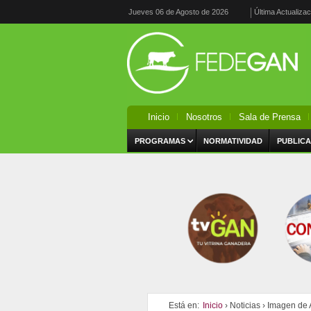
Jueves 06 de Agosto de 2026
Última Actualiza
Inicio
Nosotros
Sala de Prensa
PROGRAMAS
NORMATIVIDAD
PUBLICA
Está en:
Inicio
›
Noticias
›
Imagen de A