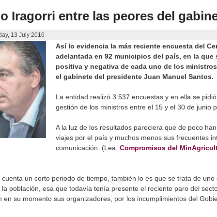
 Iragorri entre las peores del gabine
ay, 13 July 2016
Así lo evidencia la más reciente encuesta del Ce
adelantada en 92 municipios del país, en la que
positiva y negativa de cada uno de los ministr
el gabinete del presidente Juan Manuel Santos.
La entidad realizó 3.537 encuestas y en ella se pidió
gestión de los ministros entre el 15 y el 30 de junio
A la luz de los resultados pareciera que de poco han
viajes por el país y muchos menos sus frecuentes i
comunicación. (Lea:
Compromisos del MinAgricul
en cuenta un corto periodo de tiempo, también lo es que se trata de uno
e la población, esa que todavía tenía presente el reciente paro del se
n en su momento sus organizadores, por los incumplimientos del Gobi