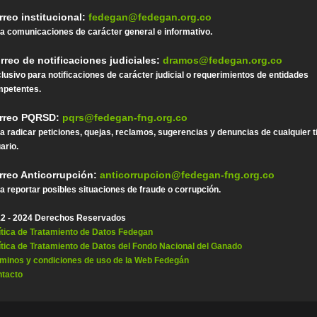
rreo institucional:
fedegan@fedegan.org.co
a comunicaciones de carácter general e informativo.
rreo de notificaciones judiciales:
dramos@fedegan.org.co
lusivo para notificaciones de carácter judicial o requerimientos de entidades
petentes.
rreo PQRSD:
pqrs@fedegan-fng.org.co
a radicar peticiones, quejas, reclamos, sugerencias y denuncias de cualquier t
ario.
rreo Anticorrupción:
anticorrupcion@fedegan-fng.org.co
a reportar posibles situaciones de fraude o corrupción.
2 - 2024 Derechos Reservados
ítica de Tratamiento de Datos Fedegan
ítica de Tratamiento de Datos del Fondo Nacional del Ganado
minos y condiciones de uso de la Web Fedegán
tacto