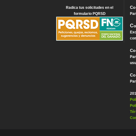
Co
Radica tus solicitudes en el
formulario PQRSD
Par
C
o
Exc
com
Co
Par
usu
Co
Par
201
Pol
Pol
Tér
Con