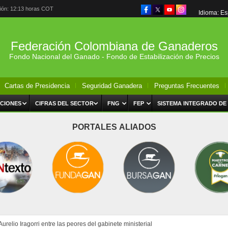
ción: 12:13 horas COT
Idioma: E
Federación Colombiana de Ganaderos
Fondo Nacional del Ganado - Fondo de Estabilización de Precios
Cartas de Presidencia
Seguridad Ganadera
Preguntas Frecuentes
CIONES
CIFRAS DEL SECTOR
FNG
FEP
SISTEMA INTEGRADO DE
PORTALES ALIADOS
urelio Iragorri entre las peores del gabinete ministerial