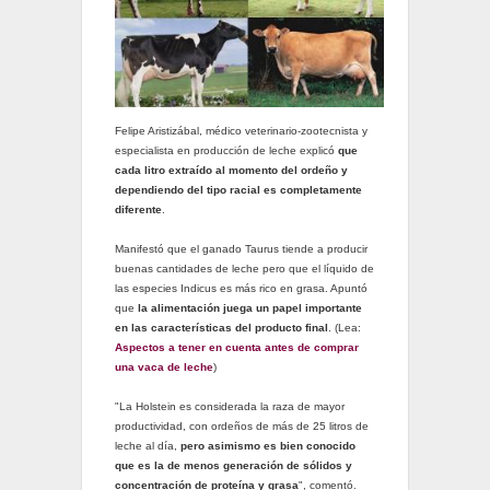
Felipe Aristizábal, médico veterinario-zootecnista y
especialista en producción de leche explicó
que
cada litro extraído al momento del ordeño y
dependiendo del tipo racial es completamente
diferente
.
Manifestó que el ganado Taurus tiende a producir
buenas cantidades de leche pero que el líquido de
las especies Indicus es más rico en grasa. Apuntó
que
la alimentación juega un papel importante
en las características del producto final
. (Lea:
Aspectos a tener en cuenta antes de comprar
una vaca de leche
)
"La Holstein es considerada la raza de mayor
productividad, con ordeños de más de 25 litros de
leche al día,
pero asimismo es bien conocido
que es la de menos generación de sólidos y
concentración de proteína y grasa
", comentó.