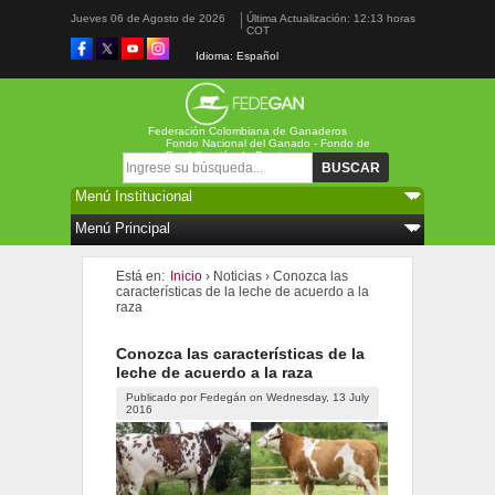
Jueves 06 de Agosto de 2026
Última Actualización: 12:13 horas
COT
Idioma: Español
Federación Colombiana de Ganaderos
Fondo Nacional del Ganado - Fondo de
Estabilización de Precios
Formulario de búsqueda
Buscar
Está en:
Inicio
›
Noticias
›
Conozca las
características de la leche de acuerdo a la
raza
Conozca las características de la
leche de acuerdo a la raza
Publicado por
Fedegán
on
Wednesday, 13 July
2016