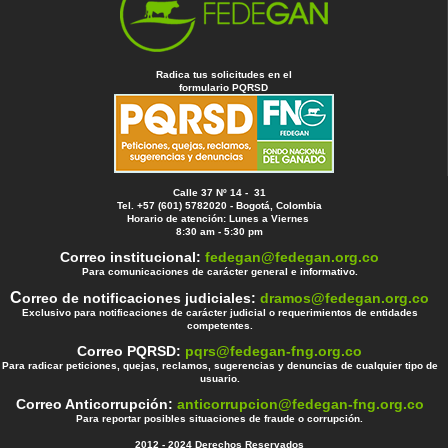
Radica tus solicitudes en el
formulario PQRSD
Calle 37 Nº 14 - 31
Tel. +57 (601) 5782020 - Bogotá, Colombia
Horario de atención: Lunes a Viernes
8:30 am - 5:30 pm
Correo institucional:
fedegan@fedegan.org.co
Para comunicaciones de carácter general e informativo.
C
orreo de notificaciones judiciales:
dramos@fedegan.org.co
Exclusivo para notificaciones de carácter judicial o requerimientos de entidades
competentes.
Correo PQRSD:
pqrs@fedegan-fng.org.co
Para radicar peticiones, quejas, reclamos, sugerencias y denuncias de cualquier tipo de
usuario.
Correo Anticorrupción:
anticorrupcion@fedegan-fng.org.co
Para reportar posibles situaciones de fraude o corrupción.
2012 - 2024 Derechos Reservados