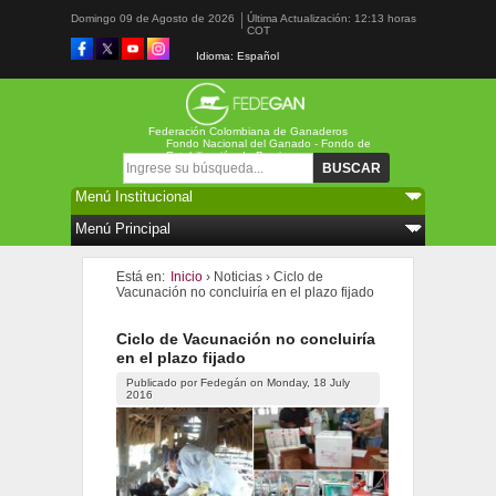
Domingo 09 de Agosto de 2026
Última Actualización: 12:13 horas
COT
Idioma: Español
Federación Colombiana de Ganaderos
Fondo Nacional del Ganado - Fondo de
Estabilización de Precios
Formulario de búsqueda
Buscar
Está en:
Inicio
›
Noticias
›
Ciclo de
Vacunación no concluiría en el plazo fijado
Ciclo de Vacunación no concluiría
en el plazo fijado
Publicado por
Fedegán
on
Monday, 18 July
2016