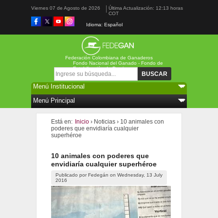
Viernes 07 de Agosto de 2026
Última Actualización: 12:13 horas
COT
Idioma: Español
Federación Colombiana de Ganaderos
Fondo Nacional del Ganado - Fondo de
Estabilización de Precios
Formulario de búsqueda
Buscar
Está en:
Inicio
›
Noticias
›
10 animales con
poderes que envidiaría cualquier
superhéroe
10 animales con poderes que
envidiaría cualquier superhéroe
Publicado por
Fedegán
on
Wednesday, 13 July
2016