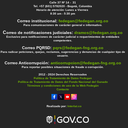
Calle 37 Nº 14 - 31
Tel. +57 (601) 5782020 - Bogotá, Colombia
Horario de atención: Lunes a Viernes
8:30 am - 5:30 pm
Correo institucional:
fedegan@fedegan.org.co
Para comunicaciones de carácter general e informativo.
C
orreo de notificaciones judiciales:
dramos@fedegan.org.co
Exclusivo para notificaciones de carácter judicial o requerimientos de entidades
competentes.
Correo PQRSD:
pqrs@fedegan-fng.org.co
Para radicar peticiones, quejas, reclamos, sugerencias y denuncias de cualquier tipo de
usuario.
Correo Anticorrupción:
anticorrupcion@fedegan-fng.org.co
Para reportar posibles situaciones de fraude o corrupción.
2012 - 2024 Derechos Reservados
Política de Tratamiento de Datos Fedegan
Política de Tratamiento de Datos del Fondo Nacional del Ganado
Términos y condiciones de uso de la Web Fedegán
Contacto
Realizado por:
Interlat.co