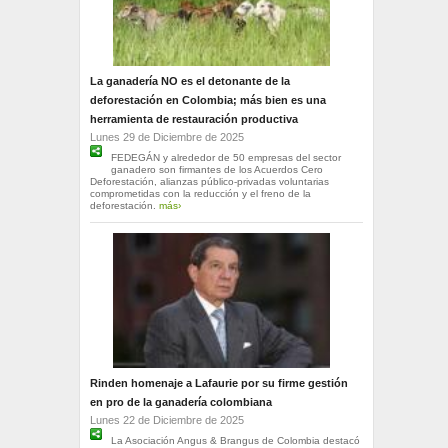
La ganadería NO es el detonante de la
deforestación en Colombia; más bien es una
herramienta de restauración productiva
Lunes 29 de Diciembre de 2025
FEDEGÁN y alrededor de 50 empresas del sector
ganadero son firmantes de los Acuerdos Cero
Deforestación, alianzas público-privadas voluntarias
comprometidas con la reducción y el freno de la
deforestación.
más›
Rinden homenaje a Lafaurie por su firme gestión
en pro de la ganadería colombiana
Lunes 22 de Diciembre de 2025
La Asociación Angus & Brangus de Colombia destacó