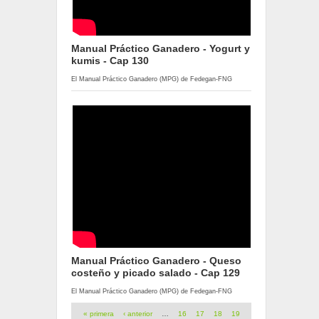
Manual Práctico Ganadero - Yogurt y
kumis - Cap 130
El Manual Práctico Ganadero (MPG) de Fedegan-FNG
Manual Práctico Ganadero - Queso
costeño y picado salado - Cap 129
El Manual Práctico Ganadero (MPG) de Fedegan-FNG
Páginas
« primera
‹ anterior
…
16
17
18
19