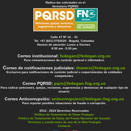
Radica tus solicitudes en el
formulario PQRSD
Calle 37 Nº 14 - 31
Tel. +57 (601) 5782020 - Bogotá, Colombia
Horario de atención: Lunes a Viernes
8:30 am - 5:30 pm
Correo institucional:
fedegan@fedegan.org.co
Para comunicaciones de carácter general e informativo.
C
orreo de notificaciones judiciales:
dramos@fedegan.org.co
Exclusivo para notificaciones de carácter judicial o requerimientos de entidades
competentes.
Correo PQRSD:
pqrs@fedegan-fng.org.co
Para radicar peticiones, quejas, reclamos, sugerencias y denuncias de cualquier tipo de
usuario.
Correo Anticorrupción:
anticorrupcion@fedegan-fng.org.co
Para reportar posibles situaciones de fraude o corrupción.
2012 - 2024 Derechos Reservados
Política de Tratamiento de Datos Fedegan
Política de Tratamiento de Datos del Fondo Nacional del Ganado
Términos y condiciones de uso de la Web Fedegán
Contacto