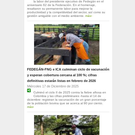
la labor del presidente ejecutivo de Fedegán en el
aniversario 62 de la Federación. En el homenaje,
resaltaron su permanente labor para mejorar la
productividad y la competitividad del sector, así como su
gestión amigable con el medio ambiente.
más›
FEDEGÁN-FNG e ICA culminan ciclo de vacunación
y esperan cobertura cercana al 100 %; cifras
definitivas estarán listas en febrero de 2026
Miércoles 17 de Diciembre de 2025
Culminó el ciclo II de 2025 contra la fiebre aftosa en
Colombia y las cifras preliminares -hasta el 14 de
diciembre- registran la vacunación de un gran porcentaje
de la población bovina que se acerca al 90 por ciento.
más›