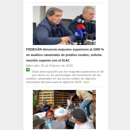
FEDEGÁN denuncia reajustes superiores al 1000 %
en avalúos catastrales de predios rurales; solicita
reunión urgente con el IGAC
Miércoles 25 de Febrero de 2026
Gran preocupación por los reajustes superiores al mil
por ciento en los porcentajes del incremento de los
avalúos catastrales en las zonas rurales de algunos
municipios del país para la vigencia 2026.
más›