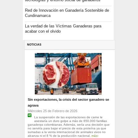
Red de Innovación en Ganadería Sostenible de
Cundinamarca
La verdad de las Víctimas Ganaderas para
acabar con el olvido
NOTICIAS
Sin exportaciones, la crisis del sector ganadero se
agrava
Miércoles 25 de Febrero de 2026
La suspensión de las exportaciones de carne le
asestaría un duro golpe a más de 650.000 familias
ganaderas colombianas. Además, sería una decisión que
no serviría para bajar el precio de esta proteína ya que
sumadas a la venta internacional de animales vivos no
alcanza ni el 8 % de la producción nacional.
más›