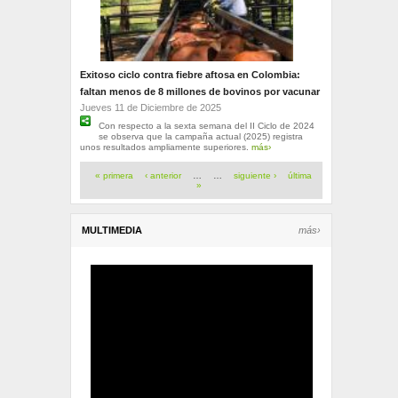
Exitoso ciclo contra fiebre aftosa en Colombia:
faltan menos de 8 millones de bovinos por vacunar
Jueves 11 de Diciembre de 2025
Con respecto a la sexta semana del II Ciclo de 2024
se observa que la campaña actual (2025) registra
unos resultados ampliamente superiores.
más›
Páginas
« primera
‹ anterior
…
…
siguiente ›
última
»
MULTIMEDIA
más›