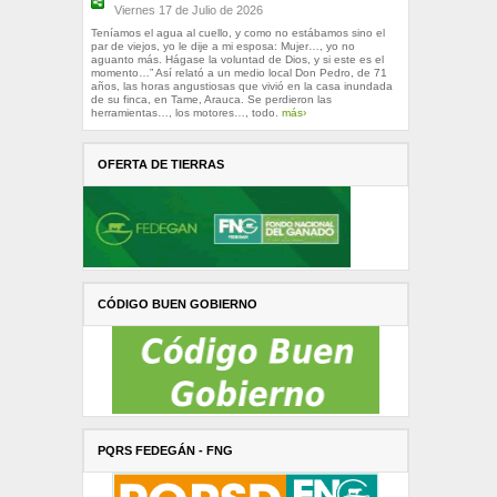
Viernes 17 de Julio de 2026
Teníamos el agua al cuello, y como no estábamos sino el
par de viejos, yo le dije a mi esposa: Mujer…, yo no
aguanto más. Hágase la voluntad de Dios, y si este es el
momento…” Así relató a un medio local Don Pedro, de 71
años, las horas angustiosas que vivió en la casa inundada
de su finca, en Tame, Arauca. Se perdieron las
herramientas…, los motores…, todo.
más›
OFERTA DE TIERRAS
CÓDIGO BUEN GOBIERNO
PQRS FEDEGÁN - FNG