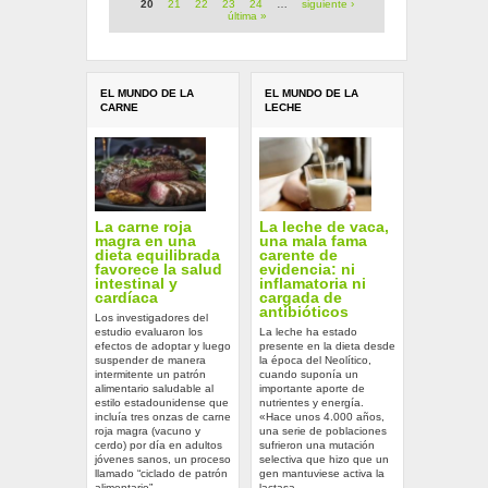
20
21
22
23
24
…
siguiente ›
última »
EL MUNDO DE LA
EL MUNDO DE LA
CARNE
LECHE
La carne roja
La leche de vaca,
magra en una
una mala fama
dieta equilibrada
carente de
favorece la salud
evidencia: ni
intestinal y
inflamatoria ni
cardíaca
cargada de
antibióticos
Los investigadores del
estudio evaluaron los
La leche ha estado
efectos de adoptar y luego
presente en la dieta desde
suspender de manera
la época del Neolítico,
intermitente un patrón
cuando suponía un
alimentario saludable al
importante aporte de
estilo estadounidense que
nutrientes y energía.
incluía tres onzas de carne
«Hace unos 4.000 años,
roja magra (vacuno y
una serie de poblaciones
cerdo) por día en adultos
sufrieron una mutación
jóvenes sanos, un proceso
selectiva que hizo que un
llamado “ciclado de patrón
gen mantuviese activa la
alimentario”.
lactasa.