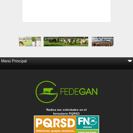
Radica tus solicitudes en el
formulario PQRSD