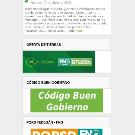
Viernes 17 de Julio de 2026
Teníamos el agua al cuello, y como no estábamos sino el
par de viejos, yo le dije a mi esposa: Mujer…, yo no
aguanto más. Hágase la voluntad de Dios, y si este es el
momento…” Así relató a un medio local Don Pedro, de 71
años, las horas angustiosas que vivió en la casa inundada
de su finca, en Tame, Arauca. Se perdieron las
herramientas…, los motores…, todo.
más›
OFERTA DE TIERRAS
CÓDIGO BUEN GOBIERNO
PQRS FEDEGÁN - FNG