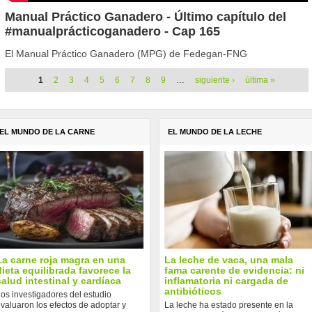
Manual Práctico Ganadero - Último capítulo del
#manualprácticoganadero - Cap 165
El Manual Práctico Ganadero (MPG) de Fedegan-FNG
Páginas
1
2
3
4
5
6
7
8
9
…
siguiente ›
última »
EL MUNDO DE LA CARNE
EL MUNDO DE LA LECHE
La carne roja magra en una
La leche de vaca, una mala
dieta equilibrada favorece la
fama carente de evidencia: ni
salud intestinal y cardíaca
inflamatoria ni cargada de
antibióticos
os investigadores del estudio
valuaron los efectos de adoptar y
La leche ha estado presente en la