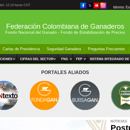
ción: 12:13 horas COT
Idioma: E
Federación Colombiana de Ganaderos
Fondo Nacional del Ganado - Fondo de Estabilización de Precios
Cartas de Presidencia
Seguridad Ganadera
Preguntas Frecuentes
CIONES
CIFRAS DEL SECTOR
FNG
FEP
SISTEMA INTEGRADO DE
PORTALES ALIADOS
NOTICIAS
Post