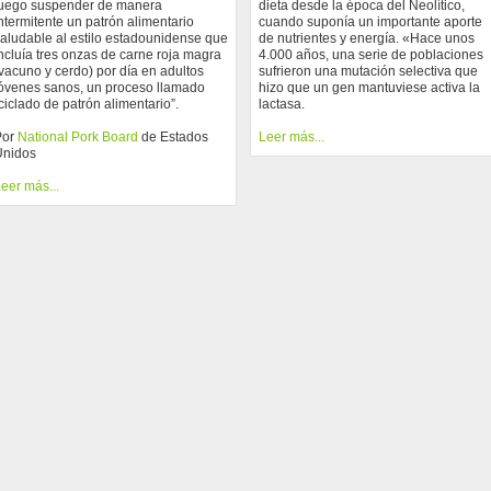
uego suspender de manera
dieta desde la época del Neolítico,
ntermitente un patrón alimentario
cuando suponía un importante aporte
aludable al estilo estadounidense que
de nutrientes y energía. «Hace unos
ncluía tres onzas de carne roja magra
4.000 años, una serie de poblaciones
vacuno y cerdo) por día en adultos
sufrieron una mutación selectiva que
óvenes sanos, un proceso llamado
hizo que un gen mantuviese activa la
ciclado de patrón alimentario”.
lactasa.
Por
National Pork Board
de Estados
Leer más...
Unidos
eer más...