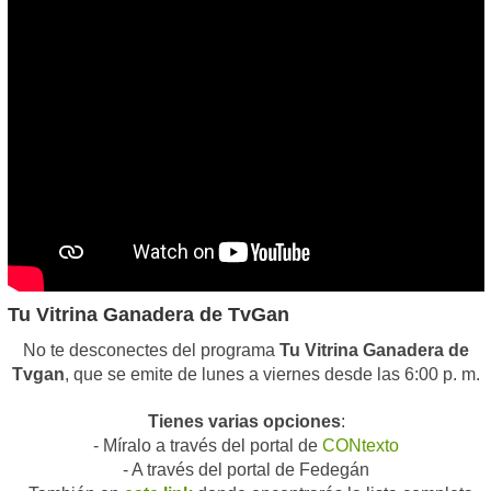
Tu Vitrina Ganadera de TvGan
No te desconectes del programa
Tu Vitrina Ganadera de
Tvgan
, que se emite de lunes a viernes desde las 6:00 p. m.
Tienes varias opciones
:
- Míralo a través del portal de
CONtexto
- A través del portal de Fedegán