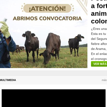
a for
anim
colo
¿Eres una
Esta es tu
del Segund
fiebre aft
de Arama,
En el enla
el cronogr
participar.
VER MÁS
MULTIMEDIA
más