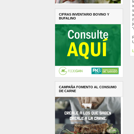
l
i
s
CIFRAS INVENTARIO BOVINO Y
i
BUFALINO
(
j
“
L
CAMPAÑA FOMENTO AL CONSUMO
DE CARNE